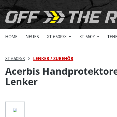
springen
Zur Hauptnavigation springen
HOME
NEUES
XT-660R/X
XT-660Z
TENE
XT-660R/X
LENKER / ZUBEHÖR
Acerbis Handprotektore
Lenker
Bildergalerie überspringen