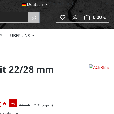
Deutsch
0,00 €
Ware
S
ÜBER UNS
kit 22/28 mm
€
%
94,95 €
(5.27% gespart)
 Versandkosten