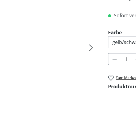
Sofort ver
ausw
Farbe
Produkt 
Zum Merkze
Produktn