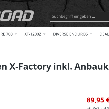
RE 700
XT-1200Z
DIVERSE ENDUROS
DEAL
n X-Factory inkl. Anbau
89,95 
inkl. MwSt. zzgl.