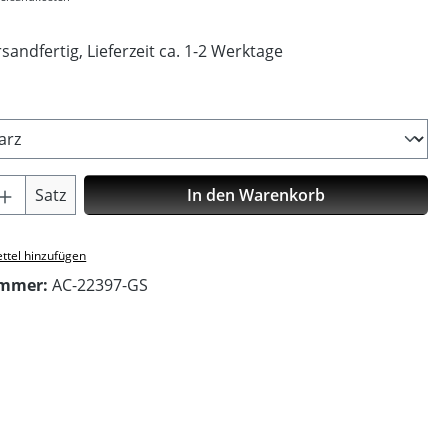
sandfertig, Lieferzeit ca. 1-2 Werktage
ählen
Anzahl: Gib den gewünschten Wert ein o
Satz
In den Warenkorb
ttel hinzufügen
ummer:
AC-22397-GS