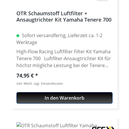
OTR Schaumstoff Luftfilter +
Ansaugtrichter Kit Yamaha Tenere 700
Sofort versandfertig, Lieferzeit ca. 1-2
Werktage
High-Flow Racing Luftfilter Filter Kit Yamaha
Tenere 700 Luftfilter-Ansaugtrichter Kit für
höchst mögliche Leistung bei der Tenere
700. Gegenüber dem Serien Papierfilter hat
Regulärer Preis:
74,95 €
der Schaumstoff Filter einen wesentlich
inkl. MwSt. zzgl. Versandkosten
höherer Luftdurchlass, trotz sehr hoher
Filterleistung. Es wird ein feinporiger
In den Warenkorb
Filterschaum verwendet. Die feine Lage
befreit die Luft auch von kleinsten
Staubpartikeln. Auf Grund des gegenüber
der Serie stark erhöhten Luftvolumens ist
eine Anpassung der Abstimmung