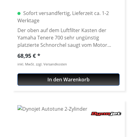
Sofort versandfertig, Lieferzeit ca. 1-2
Werktage
Der oben auf dem Luftfilter Kasten der
Yamaha Tenere 700 sehr ungünstig
platzierte Schnorchel saugt vom Motor
aufgeheizte, sauerstoffarme Luft an. Dies ist
Regulärer Preis:
68,95 €
leistungsmindernd und kann im
inkl. MwSt. zzgl. Versandkosten
schlimmsten Fall auch zu einer Überhitzung
des Motors führen. Durch diesen aus
In den Warenkorb
Kunststoff gefrästen Stage 2 Lufteinlass für
den Luftfilterkasten werden diese Probleme
wirksam unterdrückt! Der neue
Ansaugstutzen wird einfach gegen den
original Yamaha Ansaugschnorchel
ausgetauscht. Verwendbar mit dem DNA
Luftfilter als auch dem Yamaha Originalfilter
· verbesserter Lufteinlass · in Kombination