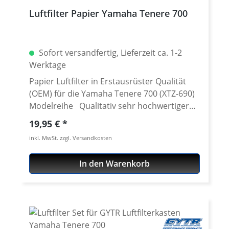
Luftfilter Papier Yamaha Tenere 700
Sofort versandfertig, Lieferzeit ca. 1-2
Werktage
Papier Luftfilter in Erstausrüster Qualität
(OEM) für die Yamaha Tenere 700 (XTZ-690)
Modelreihe Qualitativ sehr hochwertiger
Papierfilter Einsatz. Einfacher Austausch
Regulärer Preis:
19,95 €
gegen den original Yamaha Luftfilter. Sehr
inkl. MwSt. zzgl. Versandkosten
gute Verarbeitungsqualität t mit hohem
Luftdurchsatz und guter Filterwirkung. Für
In den Warenkorb
die Produktion werden ausschließlich
hochwertigste Materialien verwendet.
Details: sehr hoher Luftdurchsatz hohe
Filterwirkung sehr gute Verarbeitung
passend ohne Änderungen - einfacher
Austausch gegen den original Filter Ersetzt