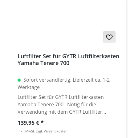
Yamaha Filter: 1WS-14450-00 Passend für
alle: Yamaha Tenere 700 2019 - 2024
Yamaha Tenere 700 Rally Edition 2020 - 2024
Yamaha Tenere 700 Extreme 2023 - 2024
Yamaha Tenere 700 Explore 2023 - 2024
Yamaha Tenere 700 World Raid 2022 - 2024
Yamaha Tenere 700 World Rally 2023 - 2024
Luftfilter Set für GYTR Luftfilterkasten
Yamaha Tenere 700 ab 2025 Yamaha Tenere
Yamaha Tenere 700
700 Rally ab 2025
Sofort versandfertig, Lieferzeit ca. 1-2
Werktage
Luftfilter Set für GYTR Luftfilterkasten
Yamaha Tenere 700 Nötig für die
Verwendung mit dem GYTR Luftfilter
Gehäuse Yamaha Tenere 700. Siehe
Regulärer Preis:
139,95 €
Zubehör Passend für alle: Yamaha Tenere
inkl. MwSt. zzgl. Versandkosten
700 ab 2025 Yamaha Tenere 700 Rally ab