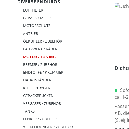
DIVERSE ENDUROS
LUFTFILTER
GEPÄCK / MEHR
MOTORSCHUTZ
ANTRIEB
ÖLKÜHLER / ZUBEHÖR
FAHRWERK / RÄDER
MOTOR / TUNING
BREMSE / ZUBEHÖR
Dicht
ENDTÖPFE / KRÜMMER
HAUPTSTÄNDER
KOFFERTRÄGER
Sofo
GEPÄCKBRÜCKEN
ca. 1-
VERGASER / ZUBEHÖR
Passen
TANKS
z.B. d
LENKER / ZUBEHÖR
(Steig
Anschl
VERKLEIDUNGEN / ZUBEHÖR