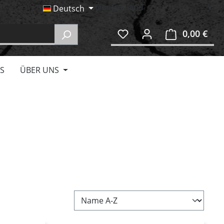
Deutsch
0,00 €
Ware
S
ÜBER UNS