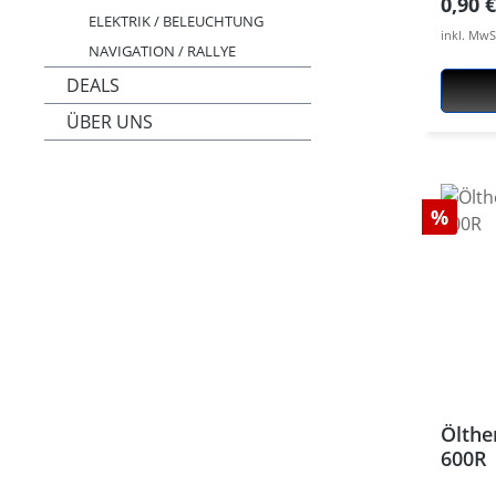
Regulä
0,90 
oder M
ELEKTRIK / BELEUCHTUNG
inkl. MwS
Sollte
NAVIGATION / RALLYE
Schra
DEALS
Abmes
ÜBER UNS
Passen
XT/TT6
660X X
ABS T
Rabat
%
Ölthe
600R