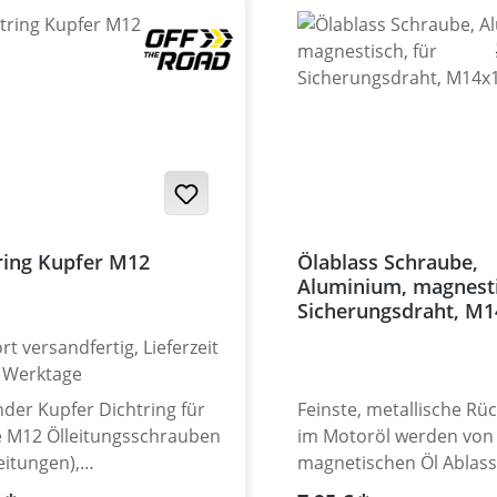
ring Kupfer M12
Ölablass Schraube,
Aluminium, magnesti
Sicherungsdraht, M1
rt versandfertig, Lieferzeit
2 Werktage
der Kupfer Dichtring für
Feinste, metallische Rü
ie M12 Ölleitungsschrauben
im Motoröl werden von 
leitungen),
magnetischen Öl Ablas
ussschrauben Ölkühler
sicher angezogen und