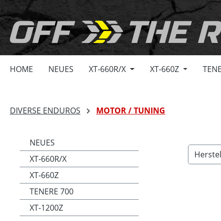
springen
Zur Hauptnavigation springen
HOME
NEUES
XT-660R/X
XT-660Z
TENE
DIVERSE ENDUROS
MOTOR / TUNING
NEUES
Herste
XT-660R/X
XT-660Z
TENERE 700
XT-1200Z