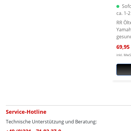
Sofo
ca. 1-
RR Ölt
Yamah
gesund
das wi
Verka
69,95
Lebens
inkl. MwS
Gerad
sollte
'getre
Öltemp
und w
kann, 
Ölthe
aufgenomme
Service-Hotline
als Er
komple
Technische Unterstützung und Beratung:
Materi