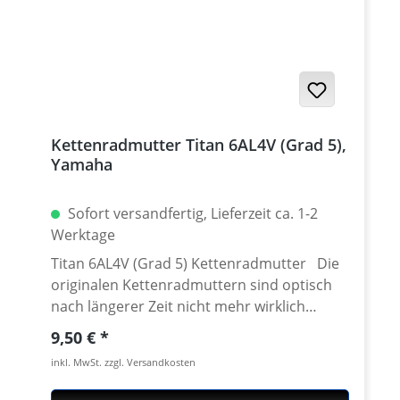
für alle: Yamaha Tenere 700 ab 2019
Yamaha XT-660R 2004-2016 Yamaha XT-660X
2004-2016 Yamaha XT-660Z Tenere 2008-
2016 Yamaha XT-660ZA ABS Tenere 2011-
2016
Kettenradmutter Titan 6AL4V (Grad 5),
Yamaha
Sofort versandfertig, Lieferzeit ca. 1-2
Werktage
Titan 6AL4V (Grad 5) Kettenradmutter Die
originalen Kettenradmuttern sind optisch
nach längerer Zeit nicht mehr wirklich
schön anzusehen. Für alle Fans von
Regulärer Preis:
9,50 €
schönen, gefästen Titan Bauteilen haben wir
inkl. MwSt. zzgl. Versandkosten
jetzt eine tolle Alternative zur
Serienausstattung. Unsere CNC gefertigten