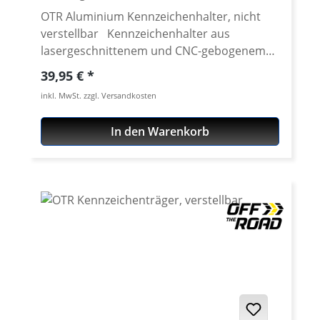
Der Tank wird mit einem Material- und
OTR Aluminium Kennzeichenhalter, nicht
einem Druckgutachten, welche als
verstellbar Kennzeichenhalter aus
Grundlage für eine Eintragung nach §21
lasergeschnittenem und CNC-gebogenem
dient, ausgeliefert. Die Tanks werden nach
Aluminium. Für lang anhaltende
Regulärer Preis:
39,95 €
Bestellung austragsbezogen gefertigt.
Oberflächengüte schwarz eloxiert. Zur
inkl. MwSt. zzgl. Versandkosten
Lieferzeit saisonabhängig etwa 12-16
Verwendung z.B. mit unserem LED
Werktage. Lieferumfang: GfK Tank,
Heckumbau der XT-660 RX, aber auch für
In den Warenkorb
grundiert, unlackiert Ausgleichsbehälter
individuelle Umbauten an diversen
Aluminium Tankstutzen Tankdeckel, nicht
Motorrädern. Details: passend für die
abschliessbar (abschliessbare Ausführung
meisten Kennzeichen. universeller
siehe Zubehör) Benzinhähne hochwertige,
Kennzeichenhalter aus lasergeschnittenes
externe MIKUNI Benzinpumpe
Aluminium Farbe: schwarz eloxiert Standard
Benzinschläuche Unterdruckschlauch alle
Variante: einteiliger Kennzeichenhalter,
benötigten Schrauben und Kleinteile
nicht verstellbar Breite
bebilderte Anbauanleitung Druck- und
(Kennzeichenbereich): 180 mm Befestigung
Materialgutachten Made in Germany
über 4 x M6 Schrauben Passend für:
Passend für alle: Yamaha XT660R 2004-
universal
2016 Yamaha XT-660X 2004-2016