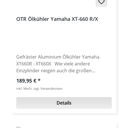
Diese bitte, wenn gewünscht, separat
bestellen. Siehe Zubehör. Wir empfehlen
den Umbau nur für erfahrenere Schrauber.
OTR Ölkühler Yamaha XT-660 R/X
Alternativ den Umbau in einer
Fachwerkstatt durchführen lassen. Fakten:
neue GFK Heckunterschale, schwarz
grundiert, unlackiert LED Brems-/Rücklicht -
E-geprüft LED Kennzeichenbeleuchtung - E-
geprüft ca. 1 Kilogramm Gewichtsersparnis
Gefräster Aluminium Ölkühler Yamaha
extrem kleines Rücklicht mit nur 85x22mm!
XT660R - XT660X Wie viele andere
Alle relevanten Bauteile mit E-Prüfzeichen-
Einzylinder neigen auch die großen
Keine TÜV Eintragung nötig Es müssen
wassergekühlten Yamaha 1-Zylinder
Regulärer Preis:
189,95 €
keine Originalteile geändert oder zersägt
Motoren wie die der XT-660 Modelle zu sehr
inkl. MwSt. zzgl. Versandkosten
werden! Der Umbau ist komplett rückgängig
hohen Öltemperaturen. Gerade im Sommer
zu machen! Unterschiedliche Ausführungen
oder im Geländeeinsatz ist hier der kritische
Details
je nach Baujahr! Lieferung mit oder ohne
Wert von etwa 100° C schnell überschritten.
Kennzeichenhalter (wird benötigt) Blinker
Abhilfe schaffen hier unsere aus dem Vollen
oder Rückstrahler nicht enthalten - siehe
gefrästen Ölkühler. Durch die neue,
Zubehör 5 Jahre Garantie (elektronische
optimierte Formgebung bei der Fertigung