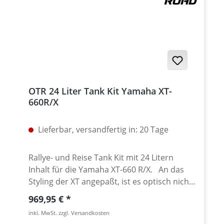
XT-660ZA Tenere ABS Yamaha Tenere 700,
alle Yamaha XJR-1200 Yamaha XJR-1300
Yamaha TRX-850
OTR 24 Liter Tank Kit Yamaha XT-
660R/X
Lieferbar, versandfertig in: 20 Tage
Rallye- und Reise Tank Kit mit 24 Litern
Inhalt für die Yamaha XT-660 R/X. An das
Styling der XT angepaßt, ist es optisch nicht
wesentlich auffälliger als die nur 15 Liter
Regulärer Preis:
969,95 €
fassende original Tank/Seitenverkleidungs-
inkl. MwSt. zzgl. Versandkosten
Kombination. Der Tank wurde möglichst