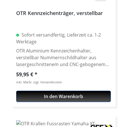
OTR Kennzeichenträger, verstellbar
Sofort versandfertig, Lieferzeit ca. 1-2
Werktage
OTR Aluminium Kennzeichenhalter,
verstellbar Nummernschildhalter aus
lasergeschnittenem und CNC-gebogenem
Aluminium. Montagegelenk aus 3mm
Regulärer Preis:
59,95 €
Edelstahl. Für lang anhaltende
inkl. MwSt. zzgl. Versandkosten
Oberflächengüte schwarz eloxiert. Zur
Verwendung z.B. mit unserem LED
In den Warenkorb
Heckumbau der XT-660 RX, aber auch für
individuelle Umbauten an diversen
Motorrädern. Passend für die meissten
Kennzeichen. · Universeller
Kennzeichenhalter aus lasergeschnittenes