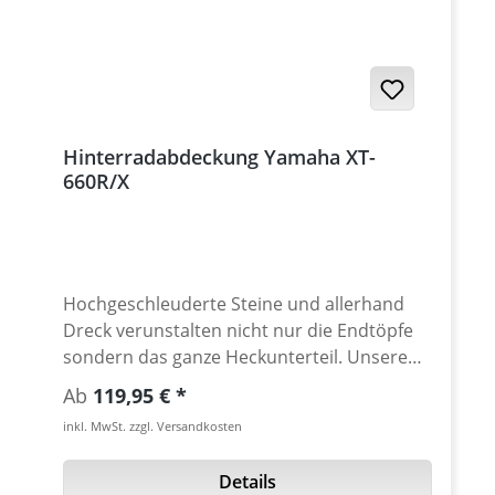
für einen sicheren Stand, z.B. beim Tanken.
Beim Überwintern entlasten sie die
Federelemente und das Hinterrad. Der
Hauptständer von Hepco & Becker kann
nicht mit dem original Yamaha Motorschutz
montiert werden! Lieferung schwarz,
Hinterradabdeckung Yamaha XT-
Kunststoff-beschichtet, inkl. aller benötigten
660R/X
Anbauteile. · ABE wird mitgeliefert · keine
Einschränkung der Schräglagenfreiheit ·
sangestrahlt, mit hochwertiger
Pulverbeschichtung versehen · inkl.
Anbaumaterial Passend für alle: · Yamaha
Hochgeschleuderte Steine und allerhand
XT-660R 2004-2016
Dreck verunstalten nicht nur die Endtöpfe
sondern das ganze Heckunterteil. Unsere
hochwertig aus verstärktem GfK gefertigte
Regulärer Preis:
Ab
119,95 €
Hinterradabdeckung setzt diesem Übel jetzt
inkl. MwSt. zzgl. Versandkosten
ein Ende. Des Weiteren ist das Federbein
und vor allem die Kette auch besser gegen
Details
Spritzwasser, welches vom Rad