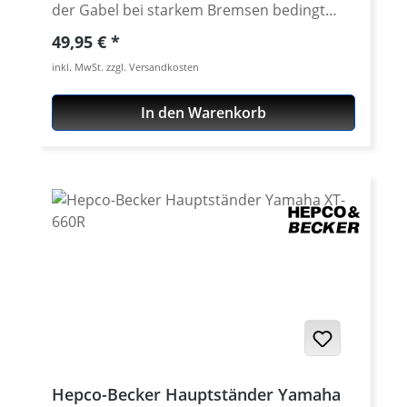
der Gabel bei starkem Bremsen bedingt
durch die einseitige Bremse. Fahrstabilität
Regulärer Preis:
49,95 €
und Bremsverhalten werden positiv
inkl. MwSt. zzgl. Versandkosten
beeinflusst. Durch Verwendung von einer
Aluminiumlegierung mit extrem hoher
In den Warenkorb
Festigkeit (7075 T6) und einer
hochpräziesen Fertigung fügt sich der
Gabelstabilisator harmonisch in das
Gesamtbild der Yamaha XT-660 X ein und
macht sie zu einem unverwechselbaren
Original. Mit dem Gabelstabilisator wird
deine Torrsion (Verdrehen) der Gabel
weitgehend unterdrückt und sorgt somit für
eine direkte Lenkung und eine präziser
arbeitende Gabel. Das Lenkverhalten wird
deutlich direkter, das Eingenleben und
Verwinden der Gabel wird eliminiert. Die
Oberfläche ist für lang anhaltenden Schutz
Hepco-Becker Hauptständer Yamaha
eloxiert. Passend für alle: Yamaha XT660X