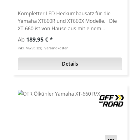
Kompletter LED Heckumbausatz für die
Yamaha XT660R und XT660X Modelle. Die
XT-660 ist von Hause aus mit einem
"normalen" und leider relativ großen
Regulärer Preis:
Ab
189,95 €
Rücklicht ausgestattet. Angespornt von
inkl. MwSt. zzgl. Versandkosten
vielen Nachfragen bieten wir einen
kompletten LED Heckumbau an. Kein sägen,
Details
biegen, bohren an den original Bauteilen -
alles wird montagefertigt geliefert. Komplett
neuer Heckunterkotflügel aus GFK.
Integriertes LED Brems- und Rücklicht,
separate LED-Kennzeichenbeleuchtung. Die
XT660 profitiert optisch ungemein von
diesem, unserer Meinung nach sehr
gelungenem, sportlichen Heck. Lieferung
mit oder ohne Kennzeichenhalter (starr
oder verstellbar). Lieferung ohne Blinker.