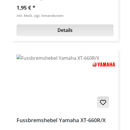
Kaltschmiedeverfahren (gepreßt) in China
Windabweisern. Gefertigt aus
Regulärer Preis:
1,95 €
hergestellt. Die so hergestellten Schrauben
Luftfahrtaluminium. 60% leichter als Stahl.
inkl. MwSt. zzgl. Versandkosten
haben meist eine narbige und vom
Hochwertig lichtecht eloxiert Details:
Kopfradius unterschiedliche Oberfläche und
Ersatz für original Stahl- oder Kunststoff
Details
sind von niedriger Qualität. Die Schrauben
Schrauben Kopfdurchmesser: 12 mm
sind mit verschiedenen Kopfformen
Gewindelänge 16 mm Schlüsselweite SW 3
lieferbar: TCI, TCK und TSS. Bitte
Preis pro Stück
Abbildungen beachten. Das Schraubenset
enthält 42 Schrauben für: · Kupplungsdeckel
· LiMa-Deckel · Wasserpumpe · Ölfilterdeckel
· Ventildeckel · Thermoschalter ·
Steuerkettendeckel · Anlasser ·
Ritzelabdeckung Passend für alle: · XT-660R ·
XT-660X · XT-660ZTenere · XT-660ZA Tenere
mit ABS
Fussbremshebel Yamaha XT-660R/X