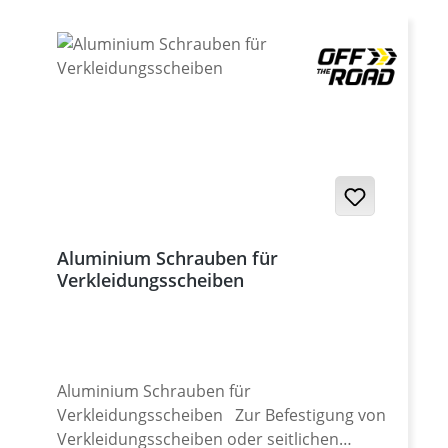
es vor allem das geringe Gewicht (Alu ca. 70
% leichter als Stahl) und die enorm hohe
Zugfestigkeit, welche die Vorteile im
Motorsportbereich ausmachen. Sehr hohe
Zugfestigkeit von 540 - 600 N/mm². Wenn
man mal eine Handvoll Schrauben Stahl
gegen Aluminium vergleicht, wird man
erstaunt das Potential entdecken, hier
Gewicht einzusparen. Alle Schrauben
werden auf CNC-Maschinen in Deutschland
hergestellt. Unsere Schrauben sind daher
Aluminium Schrauben für
von hervorragender Qualität und perfektem
Verkleidungsscheiben
Finish. Die Gewinde werden im
hochwertigen Rollverfahren ausgeführt!
Bitte beachten, dass es sich bei fast allen
anderen Anbietern nicht um CNC-gefertigte
Schrauben mit geschnittenen Gewinden
Aluminium Schrauben für
handelt. Diese Billig-Schrauben werden in
Verkleidungsscheiben Zur Befestigung von
Massenproduktion im
Verkleidungsscheiben oder seitlichen