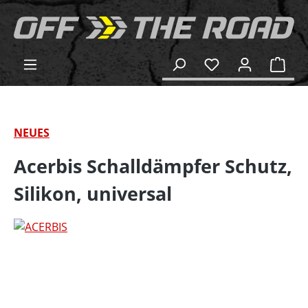
alt springen
Ware
NEUES
Acerbis Schalldämpfer Schutz,
Silikon, universal
Bildergalerie überspringen