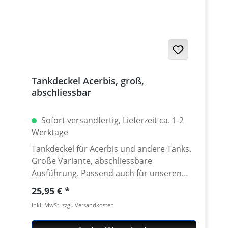
Tankdeckel Acerbis, groß,
abschliessbar
Sofort versandfertig, Lieferzeit ca. 1-2
Werktage
Tankdeckel für Acerbis und andere Tanks.
Große Variante, abschliessbare
Ausführung. Passend auch für unseren
Aluminium Tankstutzen. Alle Modelle mit
Regulärer Preis:
25,95 €
integrierter Entlüftung.
inkl. MwSt. zzgl. Versandkosten