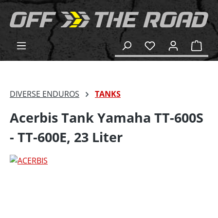
alt springen
Ware
DIVERSE ENDUROS
TANKS
Acerbis Tank Yamaha TT-600S
- TT-600E, 23 Liter
Bildergalerie überspringen