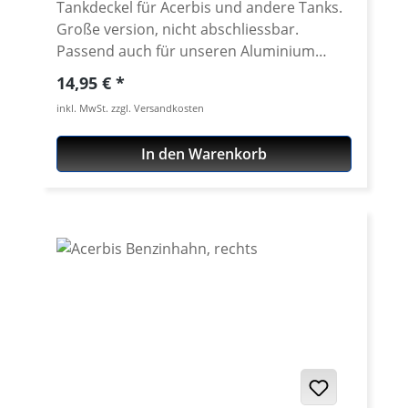
Tankdeckel für Acerbis und andere Tanks.
Große version, nicht abschliessbar.
Passend auch für unseren Aluminium
Tankstutzen (große Ausführung). Alle
Regulärer Preis:
14,95 €
Modelle mit integrierter Entlüftung.
inkl. MwSt. zzgl. Versandkosten
In den Warenkorb