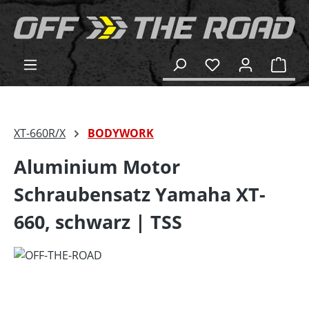
alt springen
Ware
XT-660R/X
BODYWORK
Aluminium Motor
Schraubensatz Yamaha XT-
660, schwarz | TSS
Bildergalerie überspringen