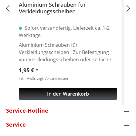
Aluminium Schrauben für
Verkleidungsscheiben
Sofort versandfertig, Lieferzeit ca. 1-2
Werktage
Aluminium Schrauben für
Verkleidungsscheiben Zur Befestigung
von Verkleidungsscheiben oder seitlichen
Windabweisern. Gefertigt aus
Regulärer Preis:
1,95 €
Luftfahrtaluminium. 60% leichter als Stahl.
inkl. MwSt. zzgl. Versandkosten
Hochwertig lichtecht eloxiert Details:
Ersatz für original Stahl- oder Kunststoff
In den Warenkorb
Schrauben Kopfdurchmesser: 12 mm
Gewindelänge 16 mm Schlüsselweite SW 3
Service-Hotline
Preis pro Stück
Service