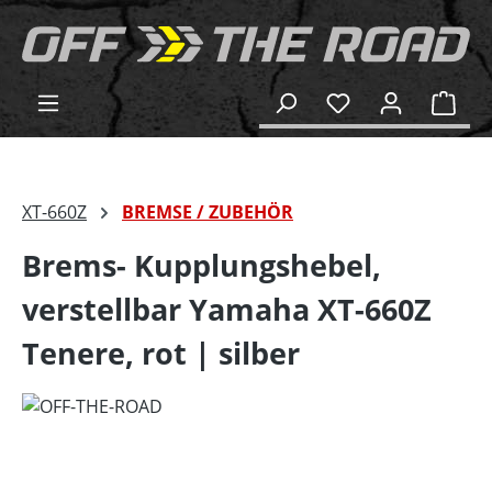
alt springen
Ware
XT-660Z
BREMSE / ZUBEHÖR
Brems- Kupplungshebel,
verstellbar Yamaha XT-660Z
Tenere, rot | silber
Bildergalerie überspringen