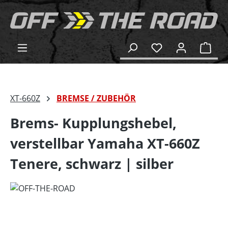
alt springen
Ware
XT-660Z
BREMSE / ZUBEHÖR
Brems- Kupplungshebel,
verstellbar Yamaha XT-660Z
Tenere, schwarz | silber
Bildergalerie überspringen