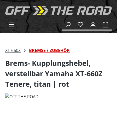
alt springen
Ware
XT-660Z
BREMSE / ZUBEHÖR
Brems- Kupplungshebel,
verstellbar Yamaha XT-660Z
Tenere, titan | rot
Bildergalerie überspringen