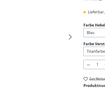
Lieferbar,
Farbe Hebe
Farbe Verst
Produkt 
Zum Merkze
Produktn