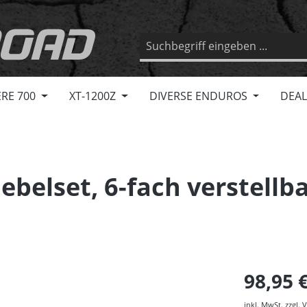
RE 700
XT-1200Z
DIVERSE ENDUROS
DEAL
belset, 6-fach verstellb
98,95 
inkl. MwSt. zzgl.