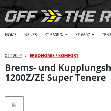
springen
Zur Hauptnavigation springen
HOME
NEUES
XT-660R/X
XT-660Z
TENE
XT-1200Z
ERGONOMIE / KOMFORT
Brems- und Kupplungshe
1200Z/ZE Super Tenere
Bildergalerie überspringen