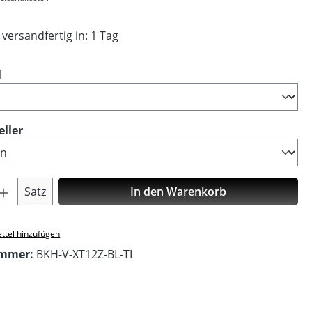
 versandfertig in: 1 Tag
auswählen
l
auswählen
eller
Anzahl: Gib den gewünschten Wert ein o
Satz
In den Warenkorb
ttel hinzufügen
ummer:
BKH-V-XT12Z-BL-TI