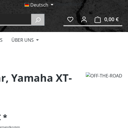
Deutsch
0,00 €
Ware
S
ÜBER UNS
ar, Yamaha XT-
€
 Versandkosten