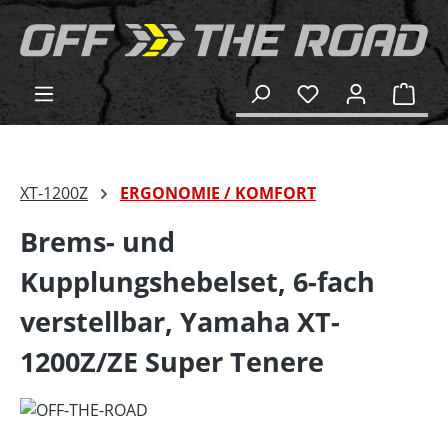
alt springen
Ware
XT-1200Z
ERGONOMIE / KOMFORT
Brems- und
Kupplungshebelset, 6-fach
verstellbar, Yamaha XT-
1200Z/ZE Super Tenere