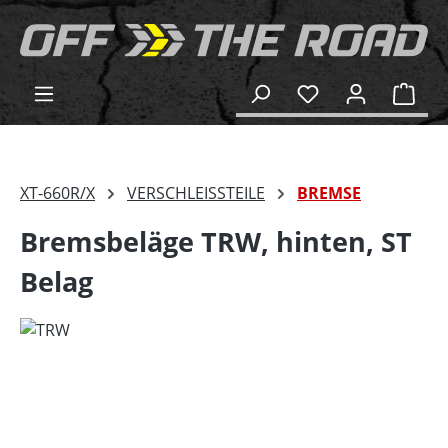
alt springen
Ware
XT-660R/X
VERSCHLEISSTEILE
BREMSE
Bremsbeläge TRW, hinten, ST
Belag
Bildergalerie überspringen