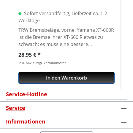
Sofort versandfertig, Lieferzeit ca. 1-2
Werktage
TRW Bremsbeläge, vorne, Yamaha XT-660R
Ist die Bremse Ihrer XT-660 R etwas zu
schwach: es muss eine bessere
Bremsleistung mit niedrigeren
Regulärer Preis:
28,95 €
Handkräften her? Oder einfach nur Ersatz
inkl. MwSt. zzgl. Versandkosten
für die verschlissenen Originalbeläge?
Dann sind die LUCAS / TRW Bremsbelägen
In den Warenkorb
richtig. Wir bieten zwei unterschiedliche
Belagmischungen für verschiedene
Service-Hotline
Einsatzzwecke an. ST-Allround organisch ·
organisch mit Keramik-Underlayer zur
Service
Wärmedämmung · gute Lebensdauer und
Scheibenverträglichkeit · auf allen
Informationen
Scheiben verträglich · solide
Bremsleistung, gutes Nassbremsverhalten