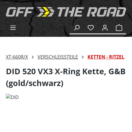
alt springen
Ware
XT-660R/X
VERSCHLEISSTEILE
KETTEN - RITZEL
DID 520 VX3 X-Ring Kette, G&B
(gold/schwarz)
Bildergalerie überspringen