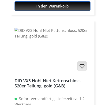
angegebene Schlösser verwenden (keine
In den Warenkorb
Schlösser von Fremdherstellern!).
DID VX3 Hohl-Niet Kettenschloss,
520er Teilung, gold (G&B)
Sofort versandfertig, Lieferzeit ca. 1-2
Werktage