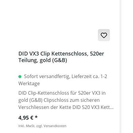
bis 632. · für Ketten aller Hersteller! · für
alle Standard und O/X/Z-Ring-Ketten von
415er bis 632er Teilung · für Kettenbolzen
von 3,0 - 5,0 mm Ø · Inkl. 2 Bolzen! · zum
vernieten von Ketten mit Hohlnietschloß
(wir bieten nur Hohlnietschlösser an) ·
Nicht geeignet für Massivnietschlösser. Es
DID VX3 Clip Kettenschloss, 520er
wird der Nietkopfformer benötigt. Siehe
Teilung, gold (G&B)
Zubehör · 5 Jahre Garantie!
Sofort versandfertig, Lieferzeit ca. 1-2
Werktage
DID Clip-Kettenschloss für 520er VX3 in
gold (G&B) Clipschloss zum sicheren
Verschliessen der Kette DID 520 VX3 Kette.
Kette: DID 520VX3 Schlosstyp: Clip-
Regulärer Preis:
4,95 €
Kettenschloss / Teilung 5/8'' x 1/4'' Farbe:
inkl. MwSt. zzgl. Versandkosten
gold (G&B) Nur vom Hersteller als passend