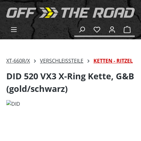
alt springen
Ware
XT-660R/X
VERSCHLEISSTEILE
KETTEN - RITZEL
DID 520 VX3 X-Ring Kette, G&B
(gold/schwarz)
Bildergalerie überspringen