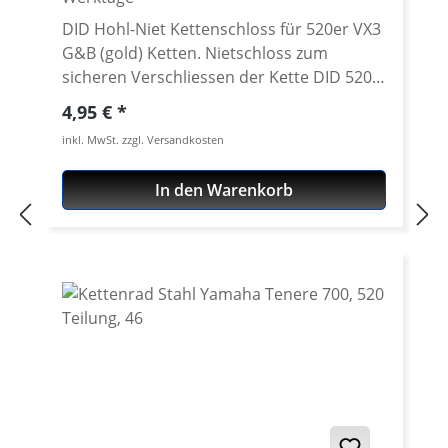
DID Hohl-Niet Kettenschloss für 520er VX3
G&B (gold) Ketten. Nietschloss zum
sicheren Verschliessen der Kette DID 520
VX3 Kette. Kette: DID 520VX3 Schlosstyp:
Regulärer Preis:
4,95 €
Hohl-Nietschloss Kettengröße: 520 /
inkl. MwSt. zzgl. Versandkosten
Teilung 5/8'' x 1/4'' Farbe: gold Nur vom
Hersteller als passend angegebene
In den Warenkorb
Schlösser verwenden (keine Schlösser von
Fremdherstellern!). Zur Montage von
Nietschlössern wird ein spezielles Niet-
Werkzeug benötigt.