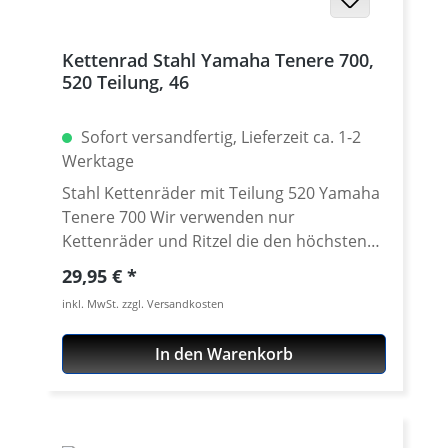
Kettenrad Stahl Yamaha Tenere 700,
520 Teilung, 46
Sofort versandfertig, Lieferzeit ca. 1-2
Werktage
Stahl Kettenräder mit Teilung 520 Yamaha
Tenere 700 Wir verwenden nur
Kettenräder und Ritzel die den höchsten
Qualitätsansprüchen genügen. Die z.B.
Regulärer Preis:
29,95 €
von ESJOT eingesetzten Stähle erfüllen
inkl. MwSt. zzgl. Versandkosten
höchste Ansprüche und genügen damit
OEM-Erstausrüsterqualität. Hohe
In den Warenkorb
Zugfestigkeiten des Materials garantiert
eine lange Lebensdauer. Das besondere
Bearbeitungsverfahren -Diamond-Cut- ist
ein innovatives Produktionsverfahren mit