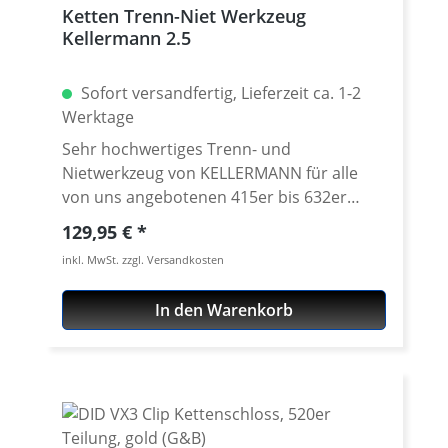
Ketten Trenn-Niet Werkzeug
Kellermann 2.5
Sofort versandfertig, Lieferzeit ca. 1-2
Werktage
Sehr hochwertiges Trenn- und
Nietwerkzeug von KELLERMANN für alle
von uns angebotenen 415er bis 632er
Ketten aller Hersteller! Zum fachgerechten
Regulärer Preis:
129,95 €
Trennen und/oder Vernieten einer Kette
inkl. MwSt. zzgl. Versandkosten
unentbehrlich. Hochwertige Materialien,
alle Bolzen als Ersatzteil einzeln erhältlich!
In den Warenkorb
Lieferung mit praktischer
Aufbewahrungsbox. Version 2.5 5 Jahre
Garantie! Extrem gutes Preis-
Leistungsverhältniss! · Version 2.5 ·
Praktisches Werkzeug zum Trennen und
Vernieten aller Ketten der Teilungen 415