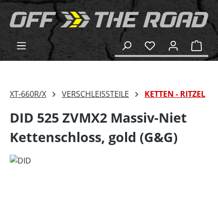
alt springen
Ware
XT-660R/X
VERSCHLEISSTEILE
KETTEN - RITZEL
DID 525 ZVMX2 Massiv-Niet
Kettenschloss, gold (G&G)
Bildergalerie überspringen