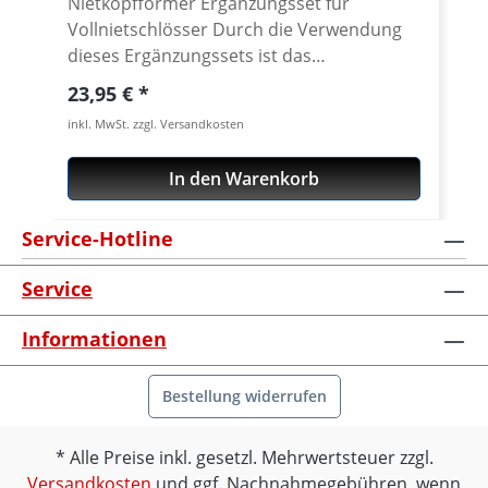
Nietkopfformer Ergänzungsset für
Vollnietschlösser Durch die Verwendung
dieses Ergänzungssets ist das
Kettenwerkzeug in der Lage,
Regulärer Preis:
23,95 €
Vollnietschlösser zu verarbeiten. Die
inkl. MwSt. zzgl. Versandkosten
Handhabung ist einfach: Die Führung des
Dorns gegen die beiliegende
In den Warenkorb
Nietformerführung auswechseln. Den
Nietformer in die Führung schieben und
Service-Hotline
damit ist das Werkzeug einsatzbereit. Die
Kraftübertragung auf den Nietformer
Service
erfolgt über den Dorn.
Informationen
Bestellung widerrufen
Alle Preise inkl. gesetzl. Mehrwertsteuer zzgl.
Versandkosten
und ggf. Nachnahmegebühren, wenn