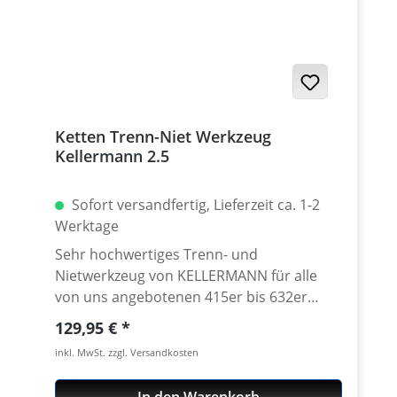
Ketten Trenn-Niet Werkzeug
Kellermann 2.5
Sofort versandfertig, Lieferzeit ca. 1-2
Werktage
Sehr hochwertiges Trenn- und
Nietwerkzeug von KELLERMANN für alle
von uns angebotenen 415er bis 632er
Ketten aller Hersteller! Zum fachgerechten
Regulärer Preis:
129,95 €
Trennen und/oder Vernieten einer Kette
inkl. MwSt. zzgl. Versandkosten
unentbehrlich. Hochwertige Materialien,
alle Bolzen als Ersatzteil einzeln erhältlich!
In den Warenkorb