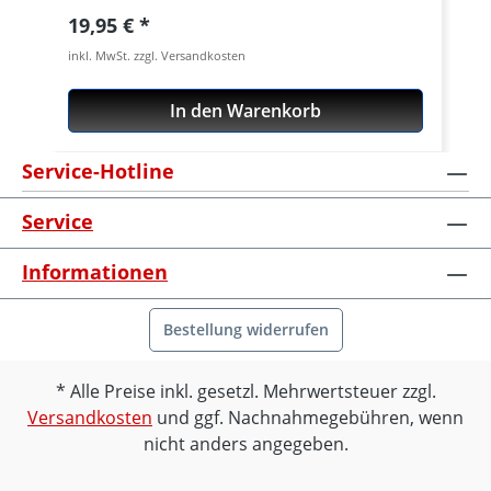
Längenverstellbare Spanngurte mit
Regulärer Preis:
19,95 €
elastischem Gummizug Beidseitig
inkl. MwSt. zzgl. Versandkosten
geschlossenes Ende mit je einer Öse und
einem Schnellverschluss in der Mitte Zum
In den Warenkorb
Verzurren der Hecktaschen oder anderen
Gepäcklösungen mit bestmöglicher
Service-Hotline
Haltekraft Abmessungen schmale
Ausführung: Länge: 310-1060 mm Breite:
Service
16 mm Preis pro Paar Lieferumfang: je 2
ROK Straps mit elastischem Gummizug
Informationen
Passend für alle: universal
Bestellung widerrufen
Alle Preise inkl. gesetzl. Mehrwertsteuer zzgl.
Versandkosten
und ggf. Nachnahmegebühren, wenn
nicht anders angegeben.