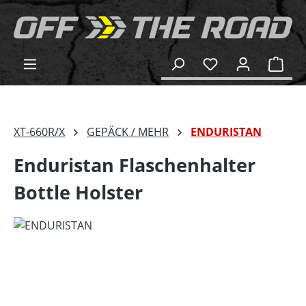
alt springen
Ware
XT-660R/X
GEPÄCK / MEHR
ENDURISTAN
Enduristan Flaschenhalter
Bottle Holster
Bildergalerie überspringen