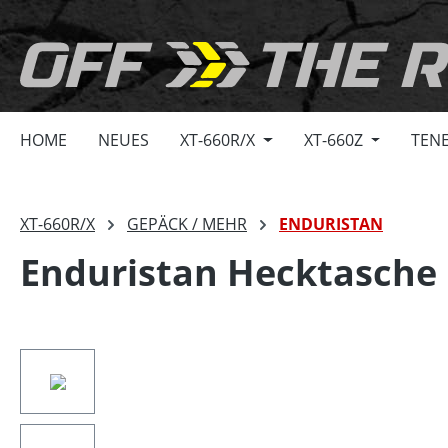
springen
Zur Hauptnavigation springen
HOME
NEUES
XT-660R/X
XT-660Z
TENE
XT-660R/X
GEPÄCK / MEHR
ENDURISTAN
Enduristan Hecktasche R
Bildergalerie überspringen