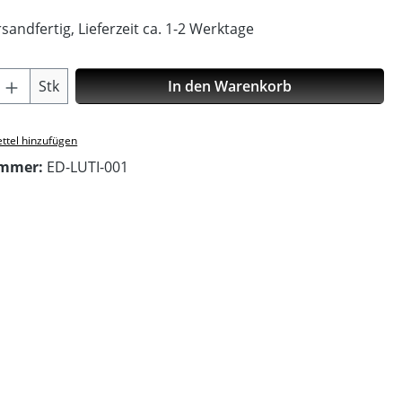
sandfertig, Lieferzeit ca. 1-2 Werktage
Anzahl: Gib den gewünschten Wert ein o
Stk
In den Warenkorb
ttel hinzufügen
ummer:
ED-LUTI-001