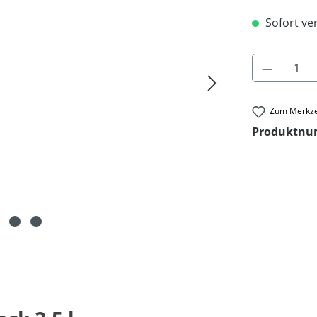
Sofort ver
Produkt 
Zum Merkze
Produktn