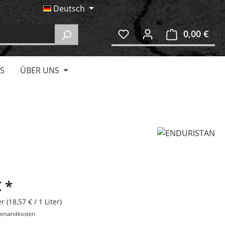
Deutsch
0,00 €
Ware
S
ÜBER UNS
€
ter
(18,57 € / 1 Liter)
 Versandkosten