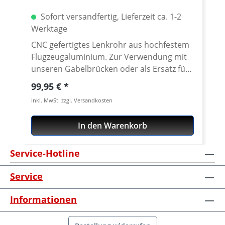
Sofort versandfertig, Lieferzeit ca. 1-2
Werktage
CNC gefertigtes Lenkrohr aus hochfestem
Flugzeugaluminium. Zur Verwendung mit
unseren Gabelbrücken oder als Ersatz für
das original Lenkrohr. Lieferung mit
Regulärer Preis:
99,95 €
Material/TÜV Gutachten. Passend für: ·
inkl. MwSt. zzgl. Versandkosten
Yamaha XT-660Z Tenere · Yamaha XT-
660ZA ABS Tenere Material: Aluminium
In den Warenkorb
7075 Oberfläche farblos eloxiert.
Service-Hotline
Service
Informationen