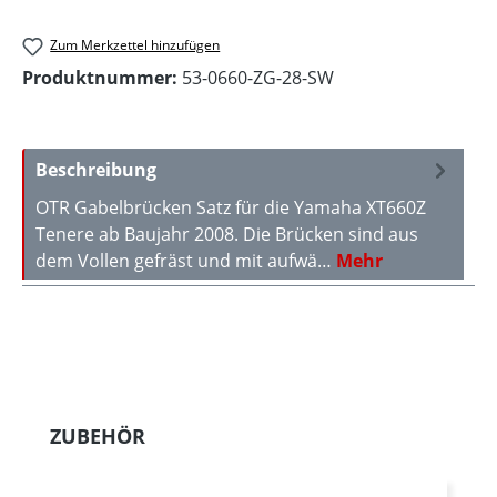
Zum Merkzettel hinzufügen
Produktnummer:
53-0660-ZG-28-SW
Beschreibung
OTR Gabelbrücken Satz für die Yamaha XT660Z
Tenere ab Baujahr 2008. Die Brücken sind aus
dem Vollen gefräst und mit aufwä…
Mehr
Produktgalerie überspringen
ZUBEHÖR