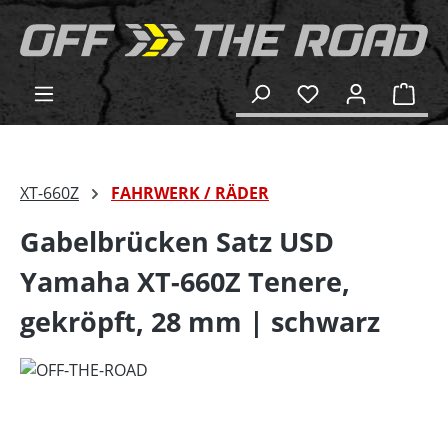
alt springen
Ware
XT-660Z
FAHRWERK / RÄDER
Gabelbrücken Satz USD
Yamaha XT-660Z Tenere,
gekröpft, 28 mm | schwarz
Bildergalerie überspringen