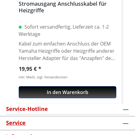
Stromausgang Anschlusskabel für
Heizgriffe
Sofort versandfertig, Lieferzeit ca. 1-2
Werktage
Kabel zum einfachen Anschluss der OEM
Yamaha Heizgriffe oder Heizgriffe anderer
Hersteller Adapter für das "Anzapfen" der
OEM Stromausgänge unter linken und
Regulärer Preis:
19,95 €
rechten Verkleidung der Tenere 700. Ideal
inkl. MwSt. zzgl. Versandkosten
um z.B. Heizgriffe anzuschließen.
Ausgangsseitig mit wasserdichtem AMPS
In den Warenkorb
Stecker. Passend für alle: Yamaha Tenere
700 2023 - 2024 Yamaha Tenere 700 Rally
Service-Hotline
Edition 2023 - 2024 Yamaha Tenere 700
World Raid 2022 - 2024 Yamaha Tenere
Service
700 World Rally 2023 - 2024 Yamaha
Tenere 700 Explore 2023 - 2024 Yamaha