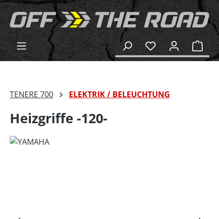
alt springen
Ware
TENERE 700
ELEKTRIK / BELEUCHTUNG
Heizgriffe -120-
Bildergalerie überspringen