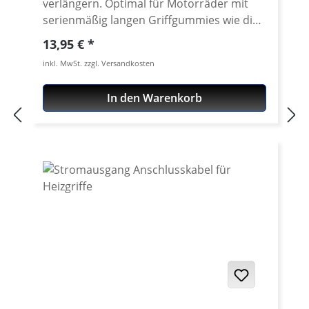
verlängern. Optimal für Motorräder mit
serienmäßig langen Griffgummies wie die
Yamaha Tenere 700 (2019 - 2024) oder
Regulärer Preis:
13,95 €
Yamaha XT-1200Z/ZE. 20 mm lang für
inkl. MwSt. zzgl. Versandkosten
Heizgriffe mit 120 mm länge Material:
Kunststoff, schwarz
In den Warenkorb