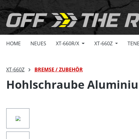
springen
Zur Hauptnavigation springen
HOME
NEUES
XT-660R/X
XT-660Z
TENE
XT-660Z
BREMSE / ZUBEHÖR
Hohlschraube Aluminium
Bildergalerie überspringen