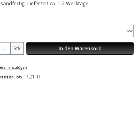
sandfertig, Lieferzeit ca. 1-2 Werktage
ählen
Anzahl: Gib den gewünschten Wert ein o
Stk
In den Warenkorb
ttel hinzufügen
ummer:
66-1121-TI