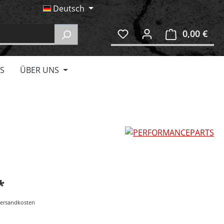
Deutsch
0,00 €
Ware
S
ÜBER UNS
 Versandkosten