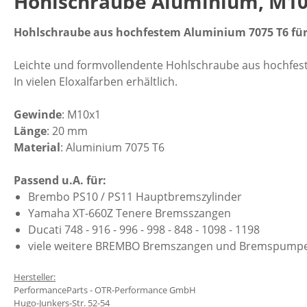
Hohlschraube Aluminium, M10x
Hohlschraube aus hochfestem Aluminium 7075 T6 fü
Leichte und formvollendente Hohlschraube aus hochfest
In vielen Eloxalfarben erhältlich.
Gewinde
: M10x1
Länge
: 20 mm
Material
: Aluminium 7075 T6
Passend u.A. für:
Brembo PS10 / PS11 Hauptbremszylinder
Yamaha XT-660Z Tenere Bremsszangen
Ducati 748 - 916 - 996 - 998 - 848 - 1098 - 1198
viele weitere BREMBO Bremszangen und Bremspump
Hersteller:
PerformanceParts - OTR-Performance GmbH
Hugo-Junkers-Str. 52-54