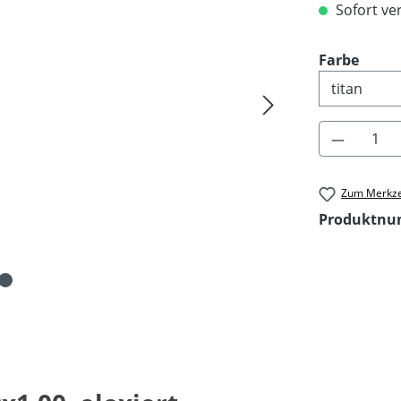
Sofort ver
ausw
Farbe
Produkt 
Zum Merkze
Produktn