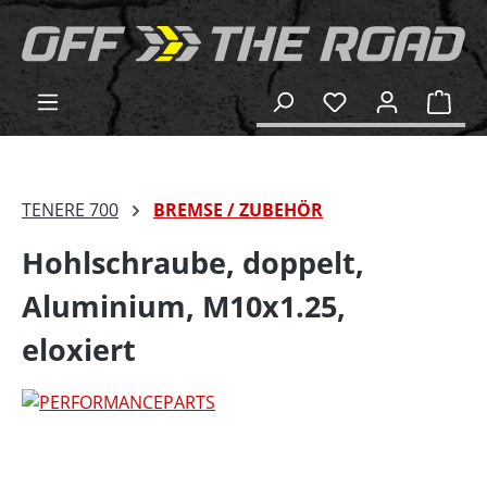
alt springen
Ware
TENERE 700
BREMSE / ZUBEHÖR
Hohlschraube, doppelt,
Aluminium, M10x1.25,
eloxiert
Bildergalerie überspringen