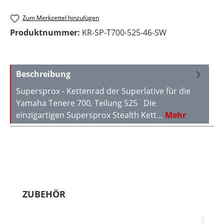
Zum Merkzettel hinzufügen
Produktnummer:
KR-SP-T700-525-46-SW
Beschreibung
Supersprox - Kettenrad der Superlative für die
Yamaha Tenere 700, Teilung 525 Die
einzigartigen Supersprox Stealth Kett…
Mehr
Produktgalerie überspringen
ZUBEHÖR