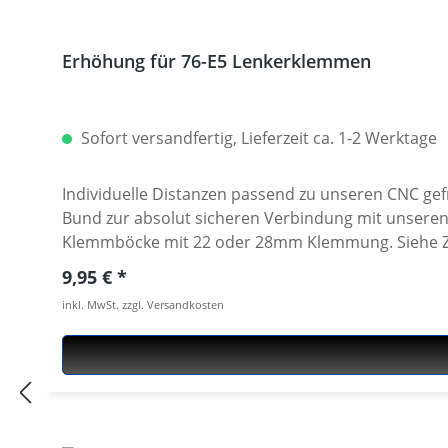
Erhöhung für 76-E5 Lenkerklemmen
Sofort versandfertig, Lieferzeit ca. 1-2 Werktage
Individuelle Distanzen passend zu unseren CNC ge
Bund zur absolut sicheren Verbindung mit unseren Lenkerklem
Klemmböcke mit 22 oder 28mm Klemmung. Siehe Zubehör
Stück. Für die Montage werden 2 Stück benötigt.
Regulärer Preis:
9,95 €
inkl. MwSt. zzgl. Versandkosten