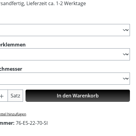
sandfertig, Lieferzeit ca. 1-2 Werktage
ählen
auswählen
erklemmen
auswählen
chmesser
Anzahl: Gib den gewünschten Wert ein o
Satz
In den Warenkorb
ttel hinzufügen
ummer:
76-E5-22-70-SI