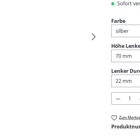
Sofort ver
ausw
Farbe
Höhe Lenk
Lenker Dur
Produkt 
Zum Merkze
Produktn