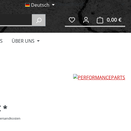
Deutsch
0,00 €
Ware
S
ÜBER UNS
€
 Versandkosten