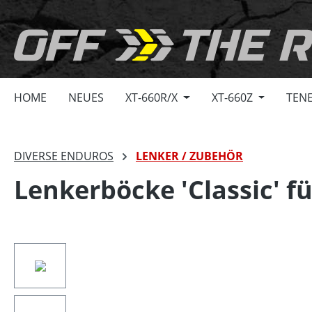
springen
Zur Hauptnavigation springen
HOME
NEUES
XT-660R/X
XT-660Z
TENE
DIVERSE ENDUROS
LENKER / ZUBEHÖR
Lenkerböcke 'Classic' 
Bildergalerie überspringen