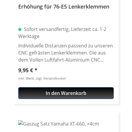
Erhöhung für 76-E5 Lenkerklemmen
Sofort versandfertig, Lieferzeit ca. 1-2
Werktage
Individuelle Distanzen passend zu unseren
CNC gefrästen Lenkerklemmen. Die aus
dem Vollen Luftfahrt-Aluminium CNC
gedrehten Distanzen sind mit einem Bund
Regulärer Preis:
9,95 €
zur absolut sicheren Verbindung mit
inkl. MwSt. zzgl. Versandkosten
unseren Lenkerklemmen ausgestattet.
Lieferbar in diversen Höhen von 10 bis
In den Warenkorb
50mm. Passend für unsere gefrästen
Klemmböcke mit 22 oder 28mm
Klemmung. Siehe Zubehör. Silber oder
schwarz eloxiert. Lieferung ohne
Schrauben. Benötigte Längen siehe
Zubehör. Preis pro Stück. Für die Montage