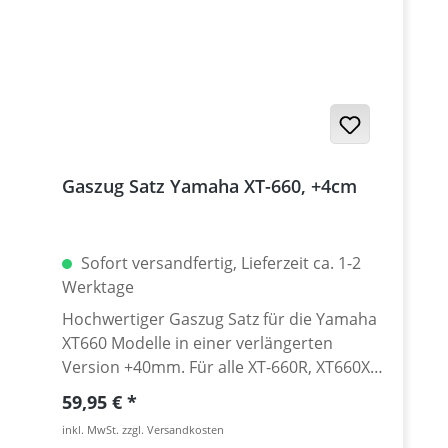
werden 2 Stück benötigt.
Gaszug Satz Yamaha XT-660, +4cm
Sofort versandfertig, Lieferzeit ca. 1-2
Werktage
Hochwertiger Gaszug Satz für die Yamaha
XT660 Modelle in einer verlängerten
Version +40mm. Für alle XT-660R, XT660X
und XT660Z (ZA) mit Lenkererhöhungen
Regulärer Preis:
59,95 €
über 30mm und/oder höheren Lenkern.
inkl. MwSt. zzgl. Versandkosten
Wir verwenden diesen Gaszugsatz u.A. bei