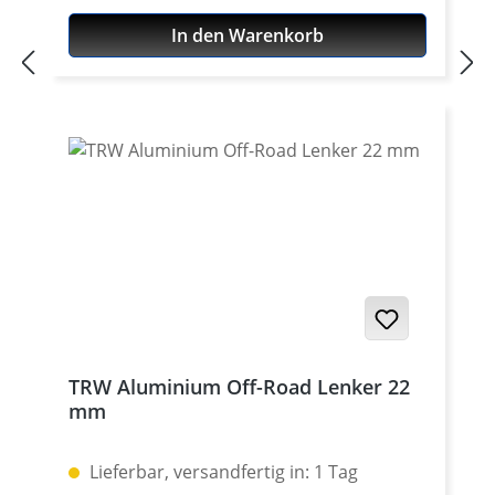
unseren Rallye Umbauten. Lieferung als
In den Warenkorb
Satz (Öffner und Schliesser) Ideal in
Kombination mit den verlängerten
Bremsleitungen oder Kupplungszug (siehe
Zubehör). Passend für alle: · Yamaha XT-
660R · Yamaha XT660X · Yamaha XT660Z
Tenere · Yamaha XT660ZA Tenere
TRW Aluminium Off-Road Lenker 22
mm
Lieferbar, versandfertig in: 1 Tag