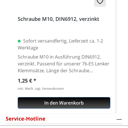
Schraube M10, DIN6912, verzinkt
Sofort versandfertig, Lieferzeit ca. 1-2
Werktage
Schraube M10 in Ausführung DIN6912,
verzinkt. Passend für unserer 76-E5 Lenker
Klemmsätze. Länge der Schraube
entspricht der Abmessung L in der
Regulärer Preis:
1,25 €
Zeichnung. Preis pro Stück.
inkl. MwSt. zzgl. Versandkosten
In den Warenkorb
Service-Hotline