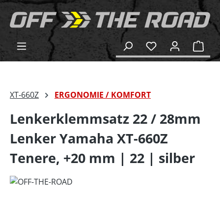
alt springen
Ware
XT-660Z
ERGONOMIE / KOMFORT
Lenkerklemmsatz 22 / 28mm
Lenker Yamaha XT-660Z
Tenere, +20 mm | 22 | silber
Bildergalerie überspringen