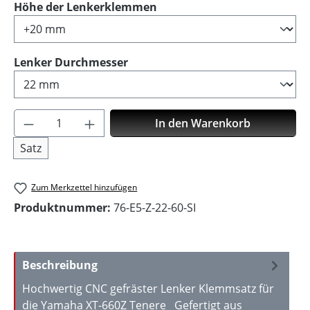
auswählen
Höhe der Lenkerklemmen
auswählen
Lenker Durchmesser
Produkt Anzahl: Gib den gewünschten Wer
In den Warenkorb
Satz
Zum Merkzettel hinzufügen
Produktnummer:
76-E5-Z-22-60-SI
Beschreibung
Hochwertig CNC gefräster Lenker Klemmsatz für
die Yamaha XT-660Z Tenere Gefertigt aus