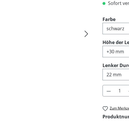
Sofort ver
ausw
Farbe
Höhe der 
Lenker Dur
Produkt 
Zum Merkze
Produktn