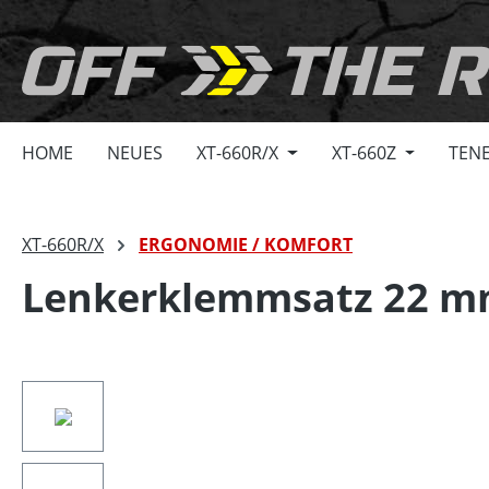
springen
Zur Hauptnavigation springen
HOME
NEUES
XT-660R/X
XT-660Z
TENE
XT-660R/X
ERGONOMIE / KOMFORT
Lenkerklemmsatz 22 m
Bildergalerie überspringen