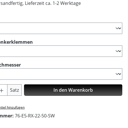
sandfertig, Lieferzeit ca. 1-2 Werktage
ählen
auswählen
Lenkerklemmen
auswählen
chmesser
Anzahl: Gib den gewünschten Wert ein o
Satz
In den Warenkorb
ttel hinzufügen
ummer:
76-E5-RX-22-50-SW