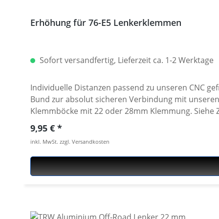
Erhöhung für 76-E5 Lenkerklemmen
Sofort versandfertig, Lieferzeit ca. 1-2 Werktage
Individuelle Distanzen passend zu unseren CNC ge
Bund zur absolut sicheren Verbindung mit unseren Lenkerklem
Klemmböcke mit 22 oder 28mm Klemmung. Siehe Zubehör
Stück. Für die Montage werden 2 Stück benötigt.
Regulärer Preis:
9,95 €
inkl. MwSt. zzgl. Versandkosten