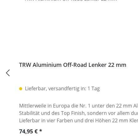
TRW Aluminium Off-Road Lenker 22 mm
Lieferbar, versandfertig in: 1 Tag
Mittlerweile in Europa die Nr. 1 unter den 22 mm 
Stabilität und des Top Finish, sondern vor allem d
Lieferbar in vier Farben und drei Höhen 22 mm K
titan eloxiert Sehr hohe Festigkeit durch 5mm Wa
Regulärer Preis:
74,95 €