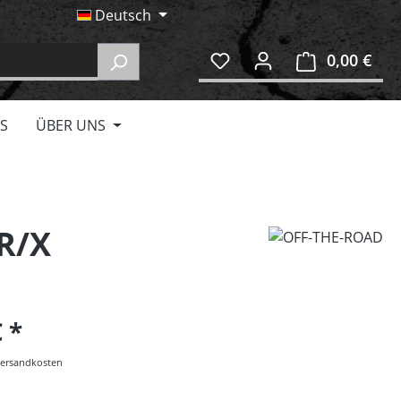
Deutsch
0,00 €
Ware
S
ÜBER UNS
R/X
€
 Versandkosten