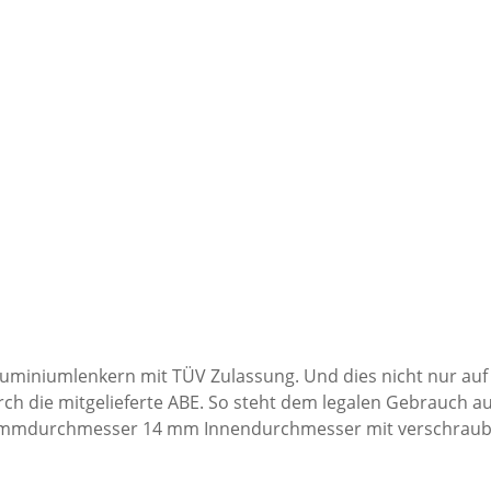
Aluminiumlenkern mit TÜV Zulassung. Und dies nicht nur auf
urch die mitgelieferte ABE. So steht dem legalen Gebrauch a
lemmdurchmesser 14 mm Innendurchmesser mit verschraubter
ndstärke mit ABE Ausführungen: flach, mittelhoch und hoch