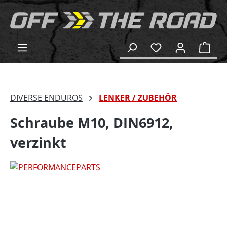
alt springen
Ware
DIVERSE ENDUROS
LENKER / ZUBEHÖR
Schraube M10, DIN6912,
verzinkt
Bildergalerie überspringen