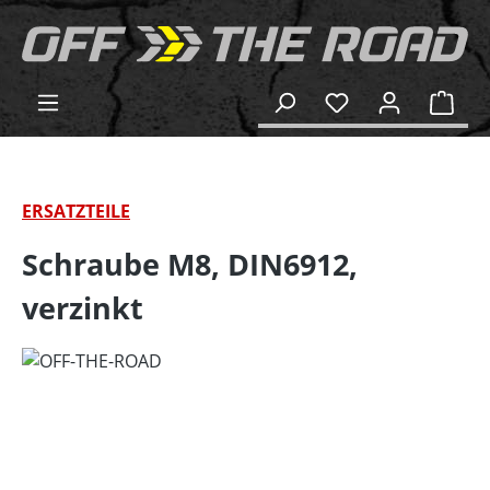
alt springen
Ware
ERSATZTEILE
Schraube M8, DIN6912,
verzinkt
Bildergalerie überspringen