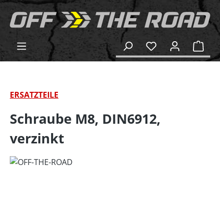
alt springen
Ware
ERSATZTEILE
Schraube M8, DIN6912,
verzinkt
Bildergalerie überspringen