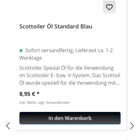
Scottoiler Öl Standard Blau
Sofort versandfertig, Lieferzeit ca. 1-2
Werktage
Scottoiler Spezial Öl für die Verwendung
im Scottoiler E- bzw. V-System. Das Scottoil
Öl wurde speziell für die Verwendung mit
den Scottoiler Systemen entwickelt. Die
Regulärer Preis:
8,95 €
Öle besitzen Additive, welche die Schmutz-
inkl. MwSt. zzgl. Versandkosten
und Staubanhaftung effektiv verhindern.
Es besteht die Wahl zwischen dem
In den Warenkorb
Standard Blau Öl, dem High-Temp Rot
oder dem AllClimate Bio Grün. Das
Standard Blau Öl ist optimal für die