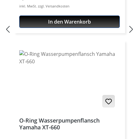
Yamaha XT-660Z Tenere · Yamaha XT-
inkl. MwSt. zzgl. Versandkosten
660ZA Tenere ABS · Yamaha MT-03 2006-
2009 Keramikdichtungen und Lager für die
In den Warenkorb
Wasserpumpe siehe Zubehör
O-Ring Wasserpumpenflansch
Yamaha XT-660