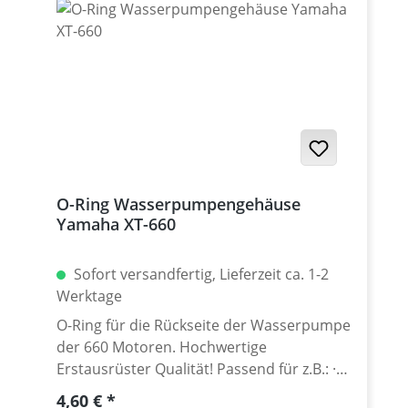
O-Ring Wasserpumpengehäuse
Yamaha XT-660
Sofort versandfertig, Lieferzeit ca. 1-2
Werktage
O-Ring für die Rückseite der Wasserpumpe
der 660 Motoren. Hochwertige
Erstausrüster Qualität! Passend für z.B.: ·
Yamaha XT-660R · Yamaha XT-660X ·
Regulärer Preis:
4,60 €