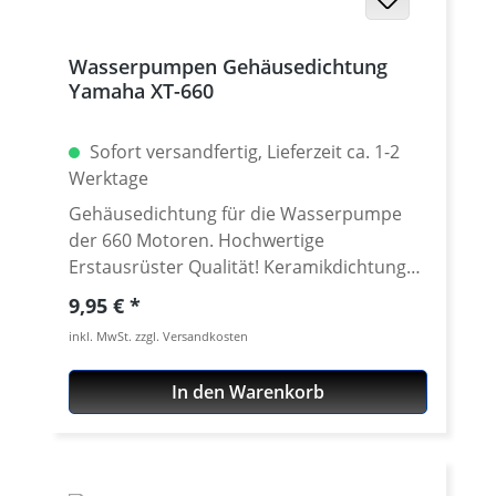
Wasserpumpen Gehäusedichtung
Yamaha XT-660
Sofort versandfertig, Lieferzeit ca. 1-2
Werktage
Gehäusedichtung für die Wasserpumpe
der 660 Motoren. Hochwertige
Erstausrüster Qualität! Keramikdichtungen
und Lager für die Wasserpumpe siehe
Regulärer Preis:
9,95 €
Zubehör Passend für z.B.: Yamaha XT-
inkl. MwSt. zzgl. Versandkosten
660R 2004 - 2016 Yamaha XT-660X 2004 -
2016 Yamaha XT-660Z Tenere 2008 - 2016
In den Warenkorb
Yamaha XT-660ZA Tenere ABS 2011 - 2016