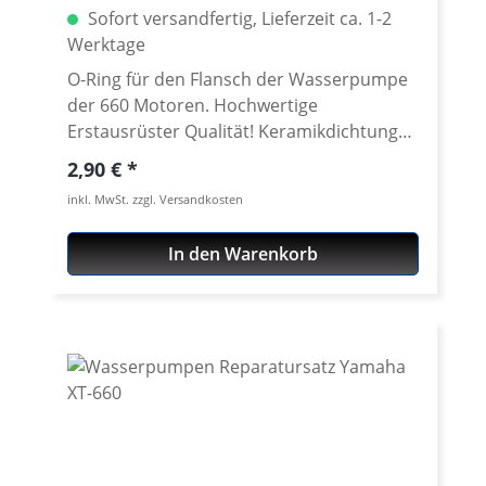
Sofort versandfertig, Lieferzeit ca. 1-2
Werktage
O-Ring für den Flansch der Wasserpumpe
der 660 Motoren. Hochwertige
Erstausrüster Qualität! Keramikdichtungen
und Lager für die Wasserpumpe siehe
Regulärer Preis:
2,90 €
Zubehör Passend für z.B.: · Yamaha XT-
inkl. MwSt. zzgl. Versandkosten
660R · Yamaha XT-660X · Yamaha XT-660Z
Tenere · Yamaha XT-660ZA Tenere ABS ·
In den Warenkorb
Yamaha MT-03 2006-2009