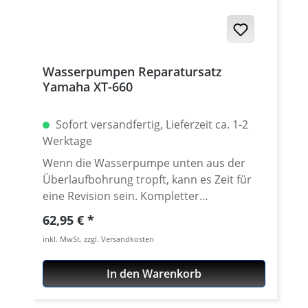
Wasserpumpen Reparatursatz
Yamaha XT-660
Sofort versandfertig, Lieferzeit ca. 1-2
Werktage
Wenn die Wasserpumpe unten aus der
Überlaufbohrung tropft, kann es Zeit für
eine Revision sein. Kompletter
Wasserpumpen Reparatursatz für die
Regulärer Preis:
62,95 €
Wasserpumpen der 660 Motoren. Alle für
inkl. MwSt. zzgl. Versandkosten
die Überholung benötigten Teile sind
enthalten. Das Set beinhaltet: ·
In den Warenkorb
hochwertige Keramik-Gummi bzw. Gummi-
Metall Dichtungen · Deckeldichtung ·