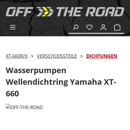
alt springen
Ware
XT-660R/X
VERSCHLEISSTEILE
DICHTUNGEN
Wasserpumpen
Wellendichtring Yamaha XT-
660
Bildergalerie überspringen