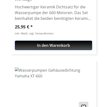
Hochwertiger Keramik Dichtsatz für die
Wasserpumpe der 660 Motoren. Das Set
beinhaltet die beiden benötigten Keramik-
Gummi bzw. Gummi-Metall Dichtungen.
Regulärer Preis:
25,95 €
Erstausrüster Qualität! Lager und
inkl. MwSt. zzgl. Versandkosten
Dichtungen für die Wasserpumpe siehe
Zubehör Passend für z.B.: Yamaha XT-
In den Warenkorb
660R 2004 - 2016 Yamaha XT-660X 2004 -
2016 Yamaha XT-660Z Tenere 2008 - 2016
Yamaha XT-660ZA Tenere ABS 2011 - 2016