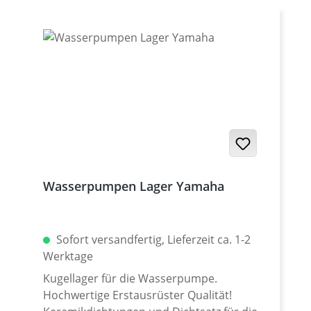
passendes Kugellager · Simmerring · O-
Ringe Erstausrüster Qualität! Passend für
z.B.: · Yamaha XT-660R · Yamaha XT-660X ·
Yamaha XT-660Z Tenere · Yamaha XT-
660ZA Tenere ABS · Yamaha MT-03 2006-
2009 · Derby Mulhacien
Wasserpumpen Lager Yamaha
Sofort versandfertig, Lieferzeit ca. 1-2
Werktage
Kugellager für die Wasserpumpe.
Hochwertige Erstausrüster Qualität!