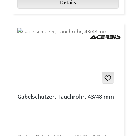
Details
Steuerkopfrohr Lenkerklemmen (22 oder
28mm Lenker) Schraubensatz TÜV
Teilegutachten Fakten: passend für
Yamaha XT-660R ab 2004 aufwendig CNC
gefräst Gabelbrücke oben 54mm
Klemmung Gabelbrücke unten 60mm
Klemmung Lenkerhöhe in 10mm Schritten
frei wählbar. hochwertig in schwarz oder
silber eloxiert - andere Farben gegen
Aufpreis passend ohne Änderungen
Hergestellt in Deutschland inkl. TÜV
Teilegutachten
Gabelschützer, Tauchrohr, 43/48 mm