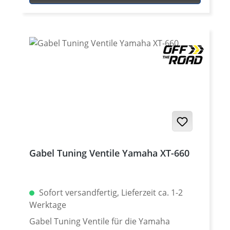
normalen zweiteiligen und gestifteten
Eintreiber. Eloxierte Aluminium-Klemmringe
mit gerändelter Oberfläche für sicheren
Halt während des Gebrauchs. Perfekt
ausbalanciert, um die Simmerringe
einzuschlagen. Praktisches Werkzeug für
alle, die eine Gabelrevision selber
durchführen möchten. Gabelsimmerring
Treiber für alle 43mm Gabel wie z.B. bei
Yamaha Tenere 700 - XT660R und X - XT660Z
Tenere - Yamaha XT1200Z Super Tenere.
Preis pro Stück
Gabel Tuning Ventile Yamaha XT-660
Sofort versandfertig, Lieferzeit ca. 1-2
Werktage
Gabel Tuning Ventile für die Yamaha