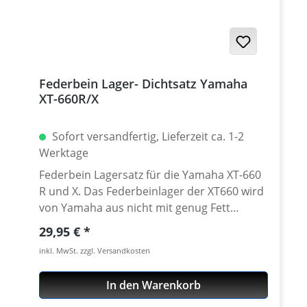
mm Maximale Länge: 350 mm
Federbein Lager- Dichtsatz Yamaha
XT-660R/X
Sofort versandfertig, Lieferzeit ca. 1-2
Werktage
Federbein Lagersatz für die Yamaha XT-660
R und X. Das Federbeinlager der XT660 wird
von Yamaha aus nicht mit genug Fett
ausgeliefert. Oft sind die Lager sehr
Regulärer Preis:
29,95 €
schwergänging, was sich in einem äußerst
inkl. MwSt. zzgl. Versandkosten
unsensibel ansprechenden Federbein
bemerkbar macht. Enthält ein hochwertiges
In den Warenkorb
Nadellager, eine polierte Lagerbuchse aus
Stahl und zwei passende Dichtringe.