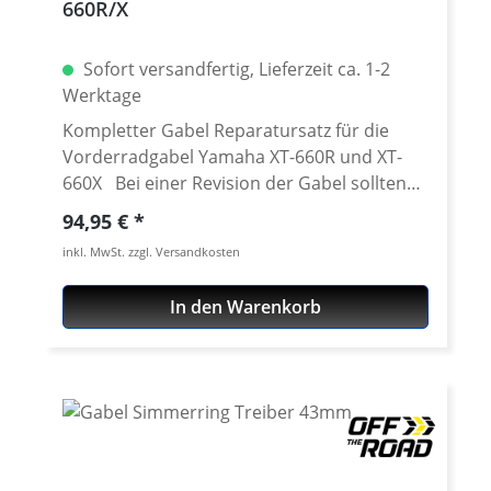
660R/X
Sofort versandfertig, Lieferzeit ca. 1-2
Werktage
Kompletter Gabel Reparatursatz für die
Vorderradgabel Yamaha XT-660R und XT-
660X Bei einer Revision der Gabel sollten
nicht nur das Öl, die Simmerringe und
Regulärer Preis:
94,95 €
Staubkappen getauscht werden, auch die
inkl. MwSt. zzgl. Versandkosten
Teflon beschichteten Gabelführungen
müssen unbedingt geprüft und
In den Warenkorb
gegebenenfalls ersetzt werden.
Verschlissene Führungen machen die Gabel
schwergängig, im schlimmsten Fall führen
sie zur Zerstörung der Chromschicht oder
der Laufschicht im Inneren der Gabel. Nur
wirklich neue, leichtgängige Führungen
sorgen für ein erstklassiges