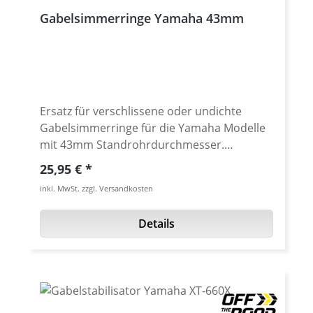
Gabelsimmerringe Yamaha 43mm
Ersatz für verschlissene oder undichte
Gabelsimmerringe für die Yamaha Modelle
mit 43mm Standrohrdurchmesser.
Hochwertige Simmerringe in NOK Qualität
Regulärer Preis:
25,95 €
mit zusätzlich eingearbeiteter Dichtlippe (3-
inkl. MwSt. zzgl. Versandkosten
fache Abdichtung). Einfachere Gabelringe
verschleissen schneller und somit ist eine
Details
Reparatur eher wieder nötig. Hochwertige
NOK Simmerrringe haben eine wesentlich
längere Standzeit. Unentbehrlich als Ersatz
auf der Reise oder Austausch für
verschlissene Original Dichtungen. Preis pro
Paar Tipp: Gabelholme regelmäßig säubern