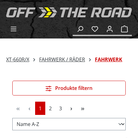
alt springen
Ware
XT-660R/X
FAHRWERK / RÄDER
FAHRWERK
Produkte filtern
Seite
Seite
Seite
1
2
3