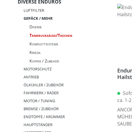
DIVERSE ENDUROS
LUFTFILTER
GEPÄCK / MEHR
Diverse
Tankrucksäcke/Taschen
Komplettsysteme
Kriega
Koffer / Zubehör
MOTORSCHUTZ
Endur
Hails
ANTRIEB
ÖLKÜHLER / ZUBEHÖR
Sofo
FAHRWERK / RÄDER
ca. 1-
MOTOR / TUNING
BREMSE / ZUBEHÖR
ANCOR
MÜHEL
ENDTÖPFE / KRÜMMER
SAUBE
HAUPTSTÄNDER
Point 