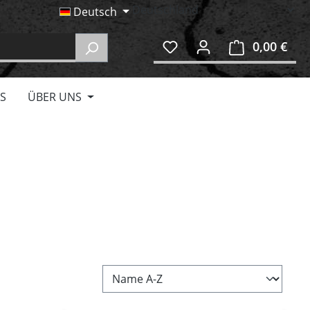
Deutsch
0,00 €
Ware
S
ÜBER UNS