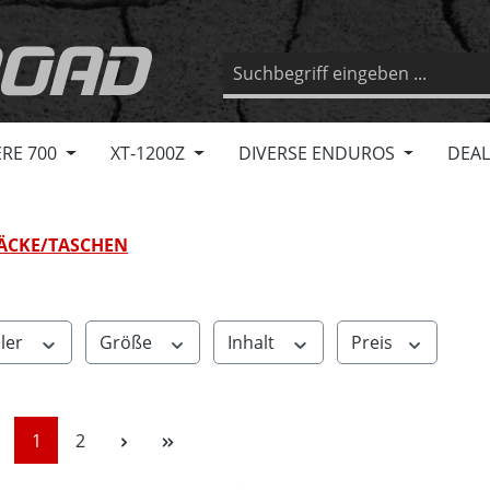
RE 700
XT-1200Z
DIVERSE ENDUROS
DEAL
ÄCKE/TASCHEN
ller
Größe
Inhalt
Preis
Seite
Seite
1
2