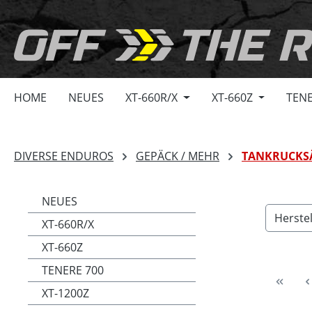
springen
Zur Hauptnavigation springen
HOME
NEUES
XT-660R/X
XT-660Z
TENE
DIVERSE ENDUROS
GEPÄCK / MEHR
TANKRUCKS
NEUES
Herste
XT-660R/X
XT-660Z
TENERE 700
XT-1200Z