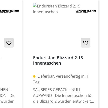
2
Enduristan Blizzard 2.15
Innentaschen
Lieferbar, versandfertig in: 1
Tag
CHEN –
SAUBERES GEPÄCK – NULL
ION Die
AUFWAND Die Innentaschen für
n wurden
die Blizzard 2 wurden entwickelt,
hrungen
um das Packen und Auspacken