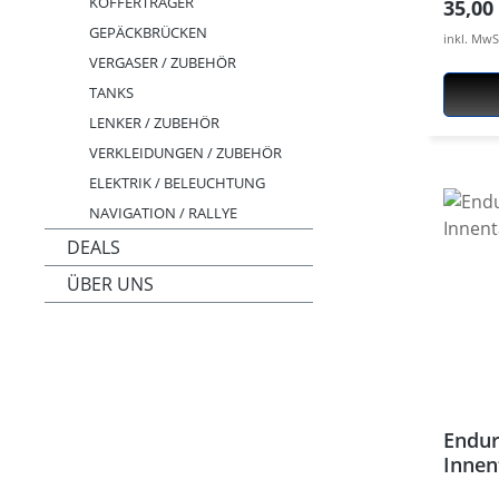
KOFFERTRÄGER
Regulä
35,00
entwic
GEPÄCKBRÜCKEN
inkl. MwS
und D
VERGASER / ZUBEHÖR
Gepäc
TANKS
sauber
LENKER / ZUBEHÖR
Er ers
VERKLEIDUNGEN / ZUBEHÖR
mit Gu
Ankerl
ELEKTRIK / BELEUCHTUNG
den Ha
NAVIGATION / RALLYE
Motor
DEALS
montie
ÜBER UNS
Motor
keine 
können
erfolg
den H
System
Endur
einer 
Innen
Struct