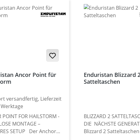
istan Ancor Point für
Enduristan Blizzard 
torm
Satteltaschen
rt versandfertig, Lieferzeit
2 Werktage
 POINT FOR HAILSTORM -
BLIZZARD 2 SATTELTAS
OSE MONTAGE –
DIE NÄCHSTE GENERAT
RES SETUP Der Anchor
Blizzard 2 Satteltasche
for Hailstorm wurde
basierend auf den Erfa