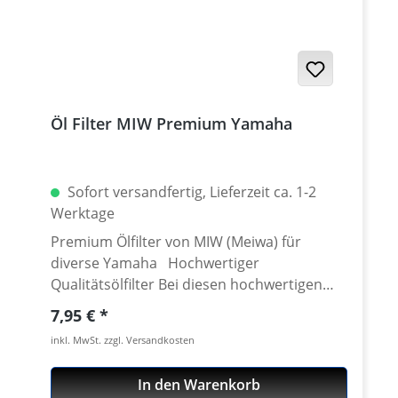
Tenere 700 ab 2019
Öl Filter MIW Premium Yamaha
Sofort versandfertig, Lieferzeit ca. 1-2
Werktage
Premium Ölfilter von MIW (Meiwa) für
diverse Yamaha Hochwertiger
Qualitätsölfilter Bei diesen hochwertigen
Marken-Ölfiltern sind alle
Regulärer Preis:
7,95 €
Metallkomponenten verzinkt oder so
inkl. MwSt. zzgl. Versandkosten
behandelt, dass Korrosion verhindert wird.
Das Filterpapier wird gefaltet, gehärtet und
In den Warenkorb
mechanisch verbunden, um eine 100%ige