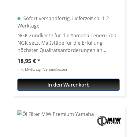
kein Verrußen beim Stop-and-go-Verkehr ·
ausgezeichnetes Startverhalten Passend für
Sofort versandfertig, Lieferzeit ca. 1-2
alle: · Yamaha Tenere 700 ab 2019
Werktage
NGK Zündkerze für die Yamaha Tenere 700
NGK setzt Maßstäbe für die Erfüllung
höchster Qualitätsanforderungen an
Zündkerzen und gehört mit zu den
Regulärer Preis:
18,95 €
führenden Erstausrüstern vieler Hersteller.
inkl. MwSt. zzgl. Versandkosten
Mit fortschrittlichen Technologien bietet
NGK einen Leistungsstandard, der auch
In den Warenkorb
extremen Bedingungen standhält. Wenn es
um Qualität und Langlebigkeit geht, lässt
NGK keine Wünsche offen. · Schlüsselweite:
14,0mm · Gewindedurchmesser: 10,0mm ·
Gewindelänge: 26,5mm ·
Elektrodenabstand: 0,9mm · Widerstand:
entstört, 5 kOhm Passend für alle: · Yamaha