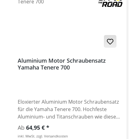
Aluminium Motor Schraubensatz
Yamaha Tenere 700
Eloxierter Aluminium Motor Schraubensatz
für die Yamaha Tenere 700. Hochfeste
Aluminium- und Titanschrauben wie diese
werden überwiegend in der Luft- und
Regulärer Preis:
Ab
64,95 €
Raumfahrttechnik eingesetzt und finden
inkl. MwSt. zzgl. Versandkosten