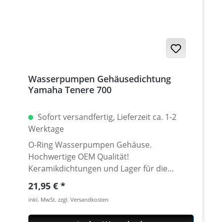
Extreme 2023 - 2024 Yamaha Tenere 700
Explore 2023 - 2024
Wasserpumpen Gehäusedichtung
Yamaha Tenere 700
Sofort versandfertig, Lieferzeit ca. 1-2
Werktage
O-Ring Wasserpumpen Gehäuse.
Hochwertige OEM Qualität!
Keramikdichtungen und Lager für die
Wasserpumpe siehe Zubehör. Passend für
Regulärer Preis:
21,95 €
alle: Yamaha Tenere 700 ab 2025 Yamaha
inkl. MwSt. zzgl. Versandkosten
Tenere 700 Rally ab 2025 Yamaha Tenere
700 2019 - 2024 Yamaha Tenere 700 Rally