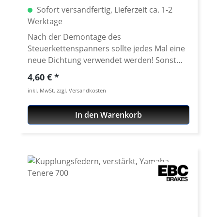
Sofort versandfertig, Lieferzeit ca. 1-2
Werktage
Nach der Demontage des
Steuerkettenspanners sollte jedes Mal eine
neue Dichtung verwendet werden! Sonst
tropft es... Dichtet den Steuerkettenspanner
Regulärer Preis:
4,60 €
zum Motor ab. Erstausrüster Qualität!
inkl. MwSt. zzgl. Versandkosten
Wasserstrahl-geschnittene Dichtung. OEM
Vergleichs-Nr.: 1WS-12213-00-00 Passend
In den Warenkorb
für alle: Yamaha Tenere 700 ab 2019
Yamaha Tenere 700 Rally ab 2020 Yamaha
Tenere 700 World Raid ab 2023 Yamaha
Tenere 700 World Rally ab 2023 Yamaha
Tenere 700 Extreme ab 2023 Yamaha
Tenere 700 Explore ab 2023