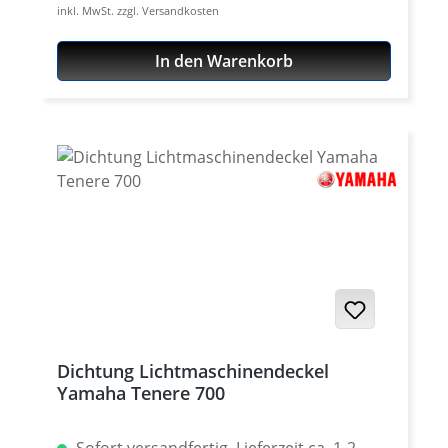
inkl. MwSt. zzgl. Versandkosten
geschnittene Qualitätsdichtung. Passend
für alle: Yamaha Tenere 700 ab 2025
In den Warenkorb
Yamaha Tenere 700 Rally ab 2025 Yamaha
Tenere 700 World Raid ab 2026
Dichtung Lichtmaschinendeckel
Yamaha Tenere 700