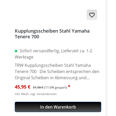
700 Rally ab 2025 Yamaha Tenere 700 2019 -
2024 Yamaha Tenere 700 Rally Edition 2020 -
2024 Yamaha Tenere 700 Extreme ab 2023
Yamaha Tenere 700 Explore ab 2023
Yamaha Tenere 700 World Raid ab 2022
Kupplungsscheiben Stahl Yamaha
Yamaha Tenere 700 World Rally ab 2023
Tenere 700
Sofort versandfertig, Lieferzeit ca. 1-2
Werktage
TRW Kupplungsscheiben Stahl Yamaha
Tenere 700 Die Scheiben entsprechen den
Original Scheiben in Abmessung und
Stückzahl. Je nach Verschleißgrad sollten bei
Verkaufspreis:
Regulärer Preis:
45,95 €
51,98 €
(11.6% gespart)
einem Kupplungswechel auch die
inkl. MwSt. zzgl. Versandkosten
Stahlscheiben mit gewechselt werden. Dies
ist unbedingt nötig, sollten die
In den Warenkorb
Stahlscheiben schon blau angelaufen oder
sogar verzogen sein. Ideal geeignet als