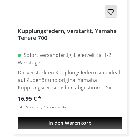
Kupplungsfedern, verstärkt, Yamaha
Tenere 700
Sofort versandfertig, Lieferzeit ca. 1-2
Werktage
Die verstärkten Kupplungsfedern sind ideal
auf Zubehör und original Yamaha
Kupplungsreibscheiben abgestimmt. Sie
sind etwa 10% härter als dieOriginal
Regulärer Preis:
16,95 €
Kupplungsfedern. Für den Einsatz im Super
inkl. MwSt. zzgl. Versandkosten
Moto oder im Gelände die optimal Lösung.
Lieferung als kompletter Satz. Passend für
In den Warenkorb
alle: · Yamaha Tenere 700 ab 2019