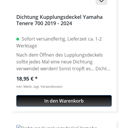
Dichtung Kupplungsdeckel Yamaha
Tenere 700 2019 - 2024
Sofort versandfertig, Lieferzeit ca. 1-2
Werktage
Nach dem Öffnen des Lupplungsdeckels
sollte jedes Mal eine neue Dichtung
verwendet werden! Sonst tropft es... Dichtet
das Kurbelgehäuse zum Motor Seitendeckel
Regulärer Preis:
18,95 €
ab. Erstausrüster Qualität! Wasserstrahl-
inkl. MwSt. zzgl. Versandkosten
geschnittene Qualitätsdichtung. Passend
für alle: Yamaha Tenere 700 2019 - 2024
In den Warenkorb
Yamaha Tenere 700 Rally Edition 2020 - 2024
Yamaha Tenere 700 Extreme 2023 - 2024
Yamaha Tenere 700 Explore 2023 - 2024
Yamaha Tenere 700 World Raid 2022 - 2024