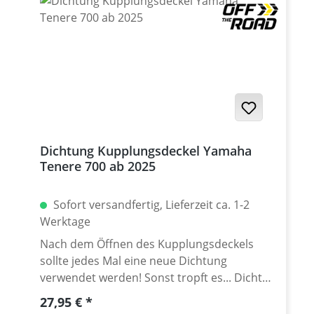
Yamaha Tenere 700 World Rally 2023 - 2024
Dichtung Kupplungsdeckel Yamaha
Tenere 700 ab 2025
Sofort versandfertig, Lieferzeit ca. 1-2
Werktage
Nach dem Öffnen des Kupplungsdeckels
sollte jedes Mal eine neue Dichtung
verwendet werden! Sonst tropft es... Dichtet
das Kurbelgehäuse zum Motor Seitendeckel
Regulärer Preis:
27,95 €
ab. Erstausrüster Qualität! Wasserstrahl-