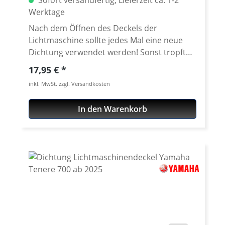
Sofort versandfertig, Lieferzeit ca. 1-2
Werktage
Nach dem Öffnen des Deckels der
Lichtmaschine sollte jedes Mal eine neue
Dichtung verwendet werden! Sonst tropft
es... Dichtet das Kurbelgehäuse zum Motor
Regulärer Preis:
17,95 €
Seitendeckel ab. Erstausrüster Qualität!
inkl. MwSt. zzgl. Versandkosten
Wasserstrahl-geschnittene Dichtung. OEM
Vergleichs-Nr.: BU3-E5451-00-00 Passend
In den Warenkorb
für alle: Yamaha Tenere 700 ab 2019
Yamaha Tenere 700 Rally ab 2020 Yamaha
Tenere 700 World Raid ab 2023 Yamaha
Tenere 700 World Rally ab 2023 Yamaha
Tenere 700 Extreme ab 2023 Yamaha
Tenere 700 Explore ab 2023