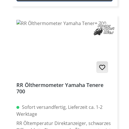
Filtration zu gewährleisten. O-Ringe
entsprechen oder übertreffen die OEM
Vorgaben! inkl. O-Ring für den Filterdeckel!
Passend für z.B. Yamaha Tenere 700 (alle
Modelle / Jahre) Yamaha FZ-6 Yamaha FZ-8
Yamaha MT-03 2016- Yamaha MT07 Yamaha
MT-09 Yamaha Tracer 900 Yamaha MT-10
Yamaha XT-1200Z/ZE Super Tenere
RR Ölthermometer Yamaha Tenere
700
Sofort versandfertig, Lieferzeit ca. 1-2
Werktage
RR Öltemperatur Direktanzeiger, schwarzes