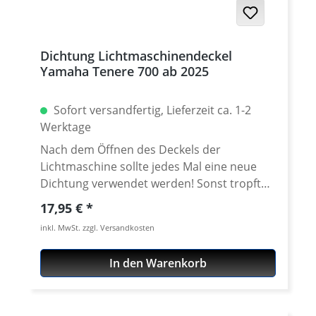
Dichtung Lichtmaschinendeckel
Yamaha Tenere 700 ab 2025
Sofort versandfertig, Lieferzeit ca. 1-2
Werktage
Nach dem Öffnen des Deckels der
Lichtmaschine sollte jedes Mal eine neue
Dichtung verwendet werden! Sonst tropft
es... Dichtet das Kurbelgehäuse zum Motor
Regulärer Preis:
17,95 €
Seitendeckel ab. Erstausrüster Qualität!
inkl. MwSt. zzgl. Versandkosten
Wasserstrahl-geschnittene Dichtung.
Passend für alle: Yamaha Tenere 700 ab
In den Warenkorb
2025 Yamaha Tenere 700 Rally ab 2025
Yamaha Tenere 700 World Raid ab 2026