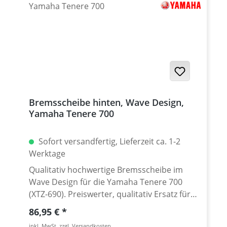
2024 Yamaha Tenere 700 Rally Edition 2020 -
2024 Yamaha Tenere 700 Extreme 2023 -
2024 Yamaha Tenere 700 Explore 2023 -
2024 Yamaha Tenere 700 World Raid ab
2022 Yamaha Tenere 700 World Rally 2023 -
2024
Bremsscheibe hinten, Wave Design,
Yamaha Tenere 700
Sofort versandfertig, Lieferzeit ca. 1-2
Werktage
Qualitativ hochwertige Bremsscheibe im
Wave Design für die Yamaha Tenere 700
(XTZ-690). Preiswerter, qualitativ Ersatz für
eine verschlissene hintere original
Regulärer Preis:
86,95 €
Bremsscheibe der Tenere 700 ab 2019.
inkl. MwSt. zzgl. Versandkosten