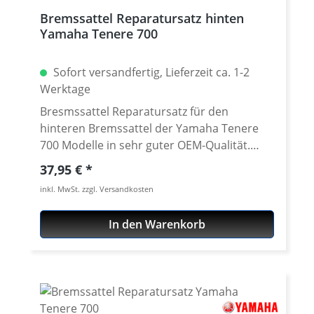
Bremssattel Reparatursatz hinten
Yamaha Tenere 700
Sofort versandfertig, Lieferzeit ca. 1-2
Werktage
Bresmssattel Reparatursatz für den
hinteren Bremssattel der Yamaha Tenere
700 Modelle in sehr guter OEM-Qualität.
Qualitativ absolut mit dem Original
Regulärer Preis:
37,95 €
vergleichbar. Enthält alle für eine Reparatur
inkl. MwSt. zzgl. Versandkosten
notwendigen Teile. Das Kit enthält: · 1
Staubdichtunge · 1 Druckdichtunge · 2
In den Warenkorb
Gummimanschetten · 2 Kupfer
Dichtscheiben · Entlüfternippel Abdeckung
Passend für: · Yamaha Tenere 700 ab 2019
·Yamaha Tenere 700 Rally ab 2020