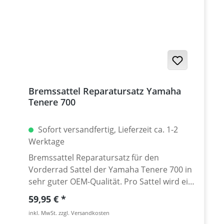
Bremssattel Reparatursatz Yamaha
Tenere 700
Sofort versandfertig, Lieferzeit ca. 1-2
Werktage
Bremssattel Reparatursatz für den
Vorderrad Sattel der Yamaha Tenere 700 in
sehr guter OEM-Qualität. Pro Sattel wird ein
Reparatursatz benötigt. Das Kit enthält: · 2
Regulärer Preis:
59,95 €
Staubdichtungen · 2 Druckdichtungen ·2
inkl. MwSt. zzgl. Versandkosten
Bremskolben Passend für: · Yamaha Tenere