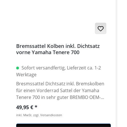
2024 Yamaha Tenere 700 World Raid ab
2022 Yamaha Tenere 700 World Rally 2023 -
2024
Bremssattel Kolben inkl. Dichtsatz
vorne Yamaha Tenere 700
Sofort versandfertig, Lieferzeit ca. 1-2
Werktage
Bresmssattel Dichtsatz inkl. Bremskolben
für einen Vorderrad Sattel der Yamaha
Tenere 700 in sehr guter BREMBO OEM-
Qualität. Qualitativ identisch mit dem
Regulärer Preis:
49,95 €
Original. Enthält alle für eine Reparatur
inkl. MwSt. zzgl. Versandkosten
notwendigen Teile.Pro Sattel wird ein
Reparatursatz benötigt. Das Kit enthält: · 2