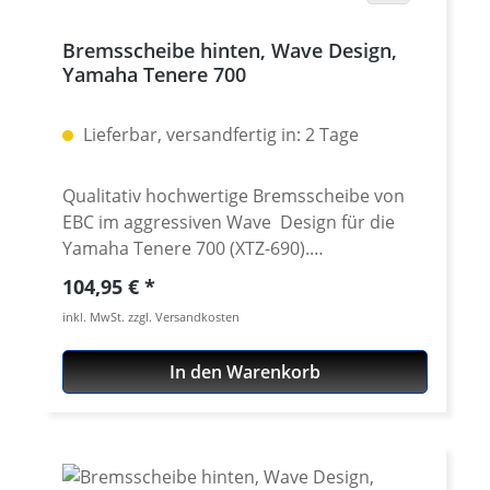
Bremsscheibe hinten, Wave Design,
Yamaha Tenere 700
Lieferbar, versandfertig in: 2 Tage
Qualitativ hochwertige Bremsscheibe von
EBC im aggressiven Wave Design für die
Yamaha Tenere 700 (XTZ-690).
Hochwertiger, aber trotzdem preiswerter
Regulärer Preis:
104,95 €
Ersatz für eine verschlissene hintere
inkl. MwSt. zzgl. Versandkosten
Bremsscheibe der Tenere 700 ab 2019.
aggressives Wave Design hochwertige
In den Warenkorb
Stahllegierung Abmessungen entsprechen
der Serienscheibe einfacher Austausch Mit
ABE (in Vorbereitung) Passend für alle:
Yamaha Tenere 700 ab 2025 Yamaha Tenere
700 Rally ab 2025 Yamaha Tenere 700 2019 -