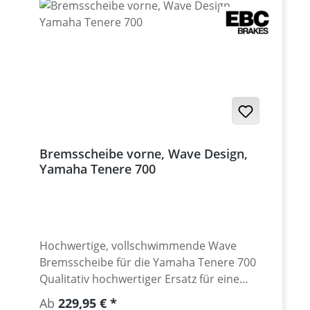
Rally ab 2025 Yamaha Tenere 700 2019 -
2024 Yamaha Tenere 700 Rally Edition 2020 -
2024 Yamaha Tenere 700 Extreme 2023 -
2024 Yamaha Tenere 700 Explore 2023 -
2024 Yamaha Tenere 700 World Raid ab
2022 Yamaha Tenere 700 World Rally 2023 -
2024
Bremsscheibe vorne, Wave Design,
Yamaha Tenere 700
Hochwertige, vollschwimmende Wave
Bremsscheibe für die Yamaha Tenere 700
Qualitativ hochwertiger Ersatz für eine
verschlissene original Bremsscheibe der
Regulärer Preis:
Ab
229,95 €