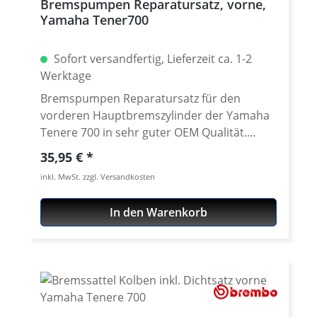
Bremspumpen Reparatursatz, vorne,
Yamaha Tener700
Sofort versandfertig, Lieferzeit ca. 1-2
Werktage
Bremspumpen Reparatursatz für den
vorderen Hauptbremszylinder der Yamaha
Tenere 700 in sehr guter OEM Qualität.
Enthält alle für die Überholung einer
Regulärer Preis:
35,95 €
verschlissenen Pumpe benötigte Teile. Das
inkl. MwSt. zzgl. Versandkosten
Kit enthält: 2 Kolben Dichtungen 2
Dichtringe 1 Feder 1 Gummimanschette 1
In den Warenkorb
Sprengring 2 Schrauben Passend für alle:
Yamaha Tenere 700 ab 2025 Yamaha Tenere
700 Rally ab 2025 Yamaha Tenere 700 2019 -
2024 Yamaha Tenere 700 Rally Edition 2020 -
2024 Yamaha Tenere 700 Extreme 2023 -
2024 Yamaha Tenere 700 Explore 2023 -