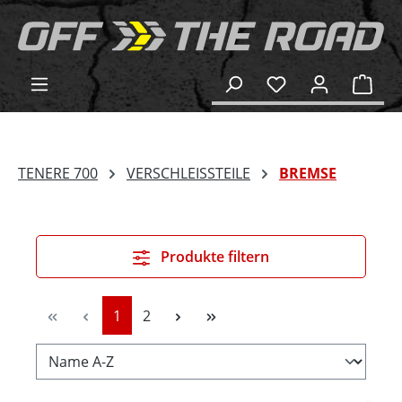
alt springen
Ware
TENERE 700
VERSCHLEISSTEILE
BREMSE
Produkte filtern
Seite
Seite
1
2