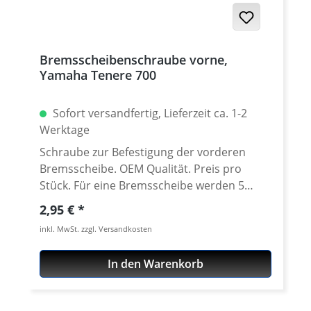
Bremsscheibenschraube vorne,
Yamaha Tenere 700
Sofort versandfertig, Lieferzeit ca. 1-2
Werktage
Schraube zur Befestigung der vorderen
Bremsscheibe. OEM Qualität. Preis pro
Stück. Für eine Bremsscheibe werden 5
Schrauben benötigt. Passend für alle:
Regulärer Preis:
2,95 €
Yamaha Tenere 700 ab 2019 Yamaha Tenere
inkl. MwSt. zzgl. Versandkosten
700 Rally ab 2020 Yamaha Tenere 700 World
Raid ab 2022 Yamaha Tenere 700 World
In den Warenkorb
Rally ab 2023 Yamaha Tenere 700 Extreme
ab 2023 Yamaha Tenere 700 Explore ab
2023