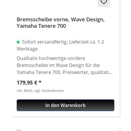
2024
Bremsscheibe vorne, Wave Design,
Yamaha Tenere 700
Sofort versandfertig, Lieferzeit ca. 1-2
Werktage
Qualitativ hochwertige vordere
Bremsscheibe im Wave Design für die
Yamaha Tenere 700. Preiswerter, qualitativ
Ersatz für eine verschlissene vordere
Regulärer Preis:
179,95 €
original Bremsscheibe der Tenere 700 ab
inkl. MwSt. zzgl. Versandkosten
2019. Details: hochwertige Stahllegierung
harmoniert mit allen Bremsbelägen (OEM
In den Warenkorb
und Zubehör) Abmessungen entsprechen
der Serienscheibe mit ABE - keine
Eintragung nötig Passend für alle: Yamaha
Tenere 700 ab 2025 Yamaha Tenere 700