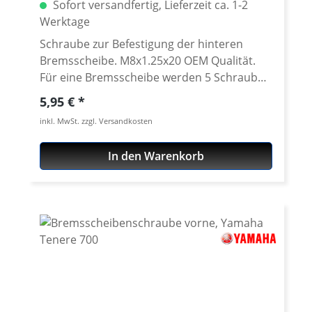
Sofort versandfertig, Lieferzeit ca. 1-2
World Rally 2023 - 2024
Werktage
Schraube zur Befestigung der hinteren
Bremsscheibe. M8x1.25x20 OEM Qualität.
Für eine Bremsscheibe werden 5 Schrauben
benötigt. Passend für alle: Yamaha Tenere
Regulärer Preis:
5,95 €
700 ab 2025 Yamaha Tenere 700 Rally ab
inkl. MwSt. zzgl. Versandkosten
2025 Yamaha Tenere 700 2019 - 2024
Yamaha Tenere 700 Rally Edition 2020 - 2024
In den Warenkorb
Yamaha Tenere 700 Extreme 2023 - 2024
Yamaha Tenere 700 Explore 2023 - 2024
Yamaha Tenere 700 World Raid ab 2022
Yamaha Tenere 700 World Rally 2023 - 2024