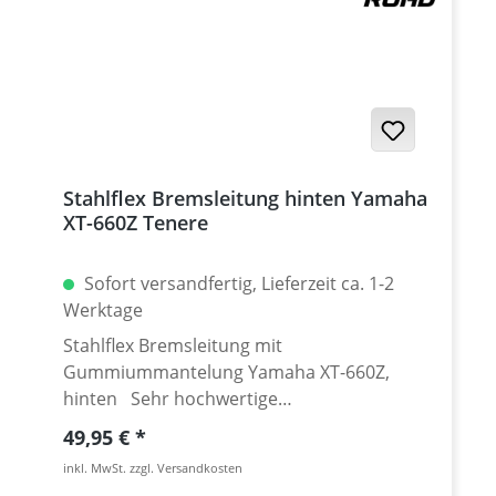
Stahlflex Bremsleitung hinten Yamaha
XT-660Z Tenere
Sofort versandfertig, Lieferzeit ca. 1-2
Werktage
Stahlflex Bremsleitung mit
Gummiummantelung Yamaha XT-660Z,
hinten Sehr hochwertige
Stahlflexbremsleitung für die
Regulärer Preis:
49,95 €
Hinterradbremse der Yamaha XT-660Z
inkl. MwSt. zzgl. Versandkosten
Tenere. Exakter Druckpunkt, "ewig" haltbar