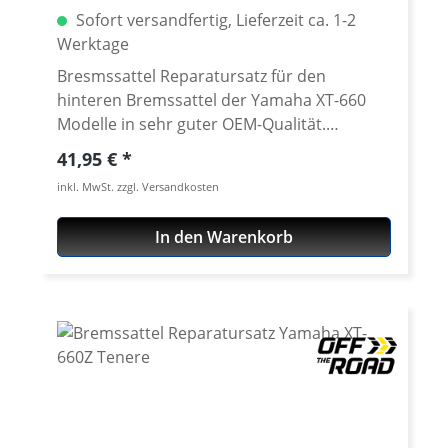
Sofort versandfertig, Lieferzeit ca. 1-2
Werktage
Bresmssattel Reparatursatz für den
hinteren Bremssattel der Yamaha XT-660
Modelle in sehr guter OEM-Qualität.
Qualitativ absolut mit dem Original
Regulärer Preis:
41,95 €
vergleichbar. Enthält alle für eine Reparatur
inkl. MwSt. zzgl. Versandkosten
notwendigen Teile. Das Kit enthält: · 1
Staubdichtungen · 1 Druckdichtungen · 2
In den Warenkorb
Gummimanschetten · 2 Kupfer
Dichtscheiben · Entlüfternippel Abdeckung
Passend für: · Yamaha XT-660R 2004-2016 ·
Yamaha XT-660X 2004-2016 · Yamaha XT-
660Z Tenere 2008 - 2016 · Yamaha XT-
660ZA Tenere 2011 - 2016