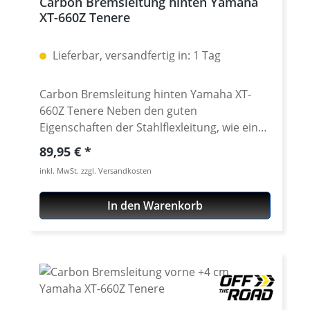
Carbon Bremsleitung hinten Yamaha
XT-660Z Tenere
Lieferbar, versandfertig in: 1 Tag
Carbon Bremsleitung hinten Yamaha XT-
660Z Tenere Neben den guten
Eigenschaften der Stahlflexleitung, wie ein
exakter Druckpunkt, "ewig" haltbar und
Regulärer Preis:
89,95 €
nahezu unzerstörbar, bieten unsere
inkl. MwSt. zzgl. Versandkosten
Bremsleitungen auch noch ein sehr
niedriges Gewicht und extrem hohe
In den Warenkorb
Flexibilität aus, weshalb sie häufig im
Rennsport eingesetzt werden. Sie sind für
die Yamaha XT660Z als Set oder
Einzelleitung mit TÜV erhältlich. Die Leitung
ist immer klar ummantelt. Neben der
besseren Bremsleitung ist die geringe