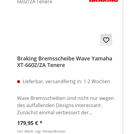
Braking Bremsscheibe Wave Yamaha
XT-660Z/ZA Tenere
Lieferbar, versandfertig in: 1-2 Wochen
Wave Bremsscheiben sind nicht nur wegen
des auffallenden Designs interessant.
Zunächst einmal verbessert der
wellenförmige äußere Rand die
Regulärer Preis:
179,95 €
Selbstreinigung von Belag und Scheibe. Die
inkl. MwSt. zzgl. Versandkosten