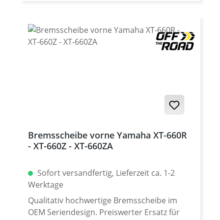
Stabilität bei bestmöglichem Reibwert auf
Mikrometer diamantgeschliffene Oberfläche
Sehr gute Bremsleistung und Haltbarkeit
Abmessungen wie Original einfacher
Austausch mit ABE - keine Eintragung nötig
Passend für alle: Yamaha XT-660 R 2004-
2016 Yamaha XT-660 X 2004-2006 Yamaha
XT-660X 2007-2016 Yamaha XT660Z Tenere
2008-2016 Yamaha XT660ZA (ABS) Tenere
2011-2016
Bremsscheibe vorne Yamaha XT-660R
- XT-660Z - XT-660ZA
Sofort versandfertig, Lieferzeit ca. 1-2
Werktage
Qualitativ hochwertige Bremsscheibe im
OEM Seriendesign. Preiswerter Ersatz für