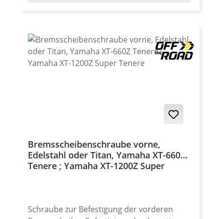
Legierung, hochwertig eloxiert. Alle
benötigten Teile wie
Edelstahlfederscheiben, Distanzscheiben
und Clips werden mitgeliefert. In vielen
Eloxalfarben erhältlich. Lieferung als Satz
mit 6 Floatern für eine original
Bremsscheibe. Der Umbau kann für EUR
29.- € pro Scheibe bei frei angelieferter,
ausgebauter Scheibe auch bei uns im Hause
durchgeführt werden. Passend für alle: ·
Yamaha XT-660R 2004-2016 · Yamaha XT-
660Z Tenere 2008-2016 · Yamaha XT-660ZA
Bremsscheibenschraube vorne,
ABS Tenere 2011-2016 Bitte beachten: für
Edelstahl oder Titan, Yamaha XT-660Z
die XT-660Z werden 2 Sätze für 2
Tenere ; Yamaha XT-1200Z Super
Bremsscheiben benötigt
Tenere
Schraube zur Befestigung der vorderen