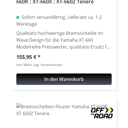
660R ; XT-660X ; XT-660Z Tenere
Sofort versandfertig, Lieferzeit ca. 1-2
Werktage
Qualitativ hochwertige Bremsscheibe im
Wave Design für die Yamaha XT-660
Modelreihe Preiswerter, qualitativ Ersatz für
eine verschlissene hintere original
Regulärer Preis:
155,95 €
Bremsscheibe der XT-660 ab 2004. Details:
inkl. MwSt. zzgl. Versandkosten
hochwertige Stahllegierung harmoniert mit
allen Bremsbelägen (OEM und Zubehör)
In den Warenkorb
Abmessungen entsprechen der
Serienscheibe mit ABE - keine Eintragung
nötig Passend für alle: · Yamaha XT-660R
2004-2016 · Yamaha XT-660X 2004-2016 ·
Yamaha XT-660Z Tenere 2008-2016 ·
Yamaha XT-660ZA ABS Tenere 2011-2016