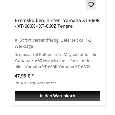
Bremskolben, hinten, Yamaha XT-660R
- XT-660X - XT-660Z Tenere
Sofort versandfertig, Lieferzeit ca. 1-2
Werktage
Bremssattel Kolben in OEM Qualität für die
Yamaha Xt660 Modelreihe. Passend für
alle: Yamaha XT-660R Yamaha XT-660X
Yamaha XT-660Z Tenere
Regulärer Preis:
47,95 €
inkl. MwSt. zzgl. Versandkosten
In den Warenkorb