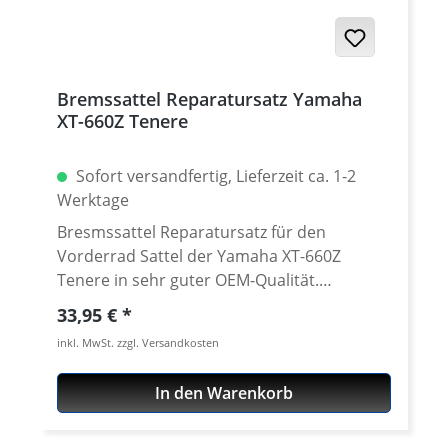
Bremssattel Reparatursatz Yamaha
XT-660Z Tenere
Sofort versandfertig, Lieferzeit ca. 1-2
Werktage
Bresmssattel Reparatursatz für den
Vorderrad Sattel der Yamaha XT-660Z
Tenere in sehr guter OEM-Qualität.
Qualitativ absolut mit dem Original
Regulärer Preis:
33,95 €
vergleichbar. Enthält alle für eine Reparatur
inkl. MwSt. zzgl. Versandkosten
notwendigen Teile.Pro Sattel wird ein
Reparatursatz benötigt. Das Kit enthält: · 2
In den Warenkorb
Staubdichtungen · 2 Druckdichtungen · 2
Gummimanschetten · 2 Kupferscheiben ·