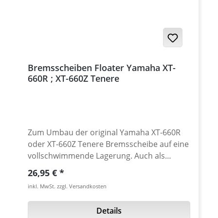
Bremsscheiben Floater Yamaha XT-
660R ; XT-660Z Tenere
Zum Umbau der original Yamaha XT-660R
oder XT-660Z Tenere Bremsscheibe auf eine
vollschwimmende Lagerung. Auch als
Ersatzteil für ausgeschlagene original
Regulärer Preis:
26,95 €
Floater. Die starr vernieteten Serienfloater
inkl. MwSt. zzgl. Versandkosten
werden gegen die farbig eloxierten
Aluminiumfloater ausgetauscht. Gefertigt
Details
auch einer sehr zähen Luftfahrt-Aluminium